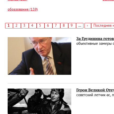
образование (139)
Текущая
1
Страница
2
Страница
3
Страница
4
Страница
5
Страница
6
Страница
7
Страница
8
Страница
9
…
Следующая
›
Последняя
Последняя 
страница
страница
страница
Нумерация
страниц
За Грудинина гото
объективные замеры о
Герои Великой От
советский летчик-ас,