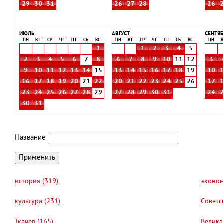
29
30
31
26
27
28
26
ИЮЛЬ
АВГУСТ
СЕНТЯБ
ПН
ВТ
СР
ЧТ
ПТ
СБ
ВС
ПН
ВТ
СР
ЧТ
ПТ
СБ
ВС
ПН
В
1
1
2
3
4
5
2
3
4
5
6
7
8
6
7
8
9
10
11
12
3
9
10
11
12
13
14
15
13
14
15
16
17
18
19
10
16
17
18
19
20
21
22
20
21
22
23
24
25
26
17
23
24
25
26
27
28
29
27
28
29
30
31
24
30
31
Название
история (319)
эконом
культура (231)
Советс
Ткачев (165)
Велика