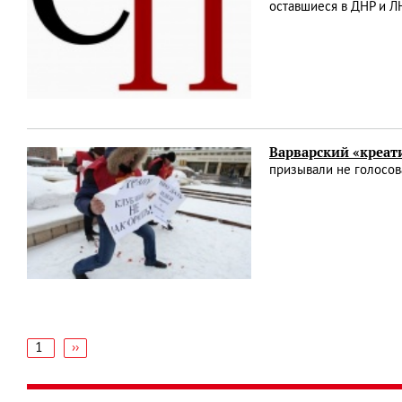
оставшиеся в ДНР и Л
Варварский «креат
призывали не голосов
1
Следующая
››
страница
Нумерация
страниц