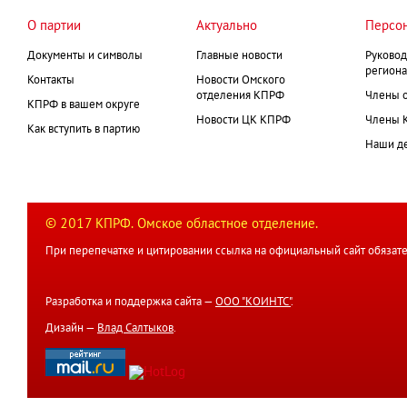
О партии
Актуально
Персо
Документы и символы
Главные новости
Руковод
региона
Контакты
Новости Омского
отделения КПРФ
Члены 
КПРФ в вашем округе
Новости ЦК КПРФ
Члены 
Как вступить в партию
Наши д
© 2017 КПРФ. Омское областное отделение.
При перепечатке и цитировании ссылка на официальный сайт обязате
Разработка и поддержка сайта —
ООО "КОИНТС"
.
Дизайн —
Влад Салтыков
.