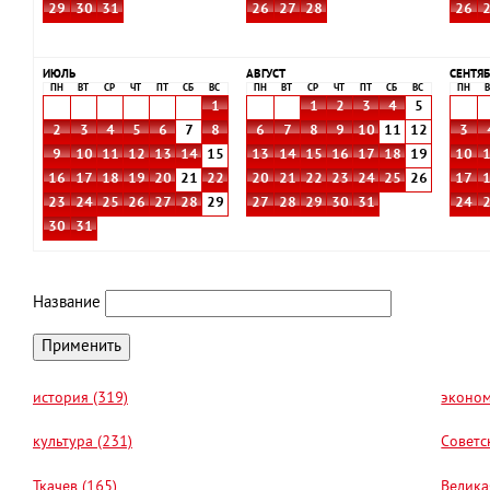
29
30
31
26
27
28
26
ИЮЛЬ
АВГУСТ
СЕНТЯБ
ПН
ВТ
СР
ЧТ
ПТ
СБ
ВС
ПН
ВТ
СР
ЧТ
ПТ
СБ
ВС
ПН
В
1
1
2
3
4
5
2
3
4
5
6
7
8
6
7
8
9
10
11
12
3
9
10
11
12
13
14
15
13
14
15
16
17
18
19
10
16
17
18
19
20
21
22
20
21
22
23
24
25
26
17
23
24
25
26
27
28
29
27
28
29
30
31
24
30
31
Название
история (319)
эконом
культура (231)
Советс
Ткачев (165)
Велика