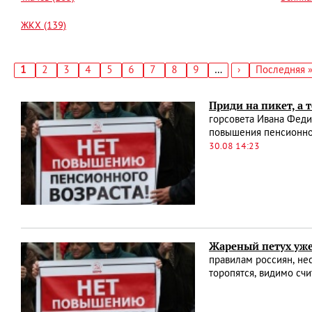
ЖКХ (139)
Текущая
1
Страница
2
Страница
3
Страница
4
Страница
5
Страница
6
Страница
7
Страница
8
Страница
9
…
Следующая
›
Последняя
Последняя 
страница
страница
страница
Нумерация
страниц
Приди на пикет, а 
горсовета Ивана Феди
повышения пенсионного
30.08 14:23
Жареный петух уже
правилам россиян, не
торопятся, видимо счи