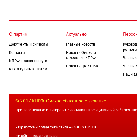
О партии
Актуально
Персо
Документы и символы
Главные новости
Руковод
региона
Контакты
Новости Омского
отделения КПРФ
Члены 
КПРФ в вашем округе
Новости ЦК КПРФ
Члены 
Как вступить в партию
Наши д
© 2017 КПРФ. Омское областное отделение.
При перепечатке и цитировании ссылка на официальный сайт обязате
Разработка и поддержка сайта —
ООО "КОИНТС"
.
Дизайн —
Влад Салтыков
.