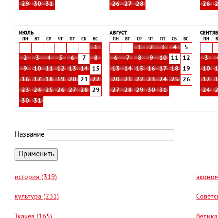
29
30
31
26
27
28
26
ИЮЛЬ
АВГУСТ
СЕНТЯБ
ПН
ВТ
СР
ЧТ
ПТ
СБ
ВС
ПН
ВТ
СР
ЧТ
ПТ
СБ
ВС
ПН
В
1
1
2
3
4
5
2
3
4
5
6
7
8
6
7
8
9
10
11
12
3
9
10
11
12
13
14
15
13
14
15
16
17
18
19
10
16
17
18
19
20
21
22
20
21
22
23
24
25
26
17
23
24
25
26
27
28
29
27
28
29
30
31
24
30
31
Название
история (319)
эконом
культура (231)
Советс
Ткачев (165)
Велика