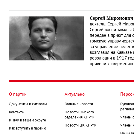
Сергей Миронович
деятель. Сергей Мирон
Сергей воспитывался б
передан в приют для 
томскую управу черте
за управление нелега
возглавил на Кавказе
революции в 1917 год
привели к свержению 
О партии
Актуально
Персо
Документы и символы
Главные новости
Руковод
региона
Контакты
Новости Омского
отделения КПРФ
Члены 
КПРФ в вашем округе
Новости ЦК КПРФ
Члены 
Как вступить в партию
Наши д