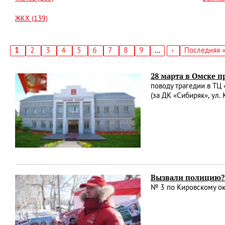
ЖКХ (139)
Текущая
1
Страница
2
Страница
3
Страница
4
Страница
5
Страница
6
Страница
7
Страница
8
Страница
9
…
Следующая
›
Последняя
Последняя 
страница
страница
страница
Нумерация
страниц
28 марта в Омске 
поводу трагедии в ТЦ 
(за ДК «Сибиряк», ул.
Вызвали полицию? 
№ 3 по Кировскому ок