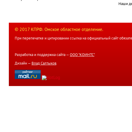
Наши д
© 2017 КПРФ. Омское областное отделение.
При перепечатке и цитировании ссылка на официальный сайт обязате
Разработка и поддержка сайта —
ООО "КОИНТС"
.
Дизайн —
Влад Салтыков
.