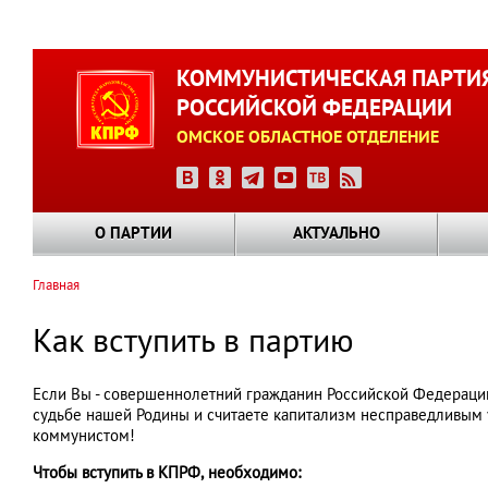
Перейти
к
КОММУНИСТИЧЕСКАЯ ПАРТИ
основному
РОССИЙСКОЙ ФЕДЕРАЦИИ
содержанию
ОМСКОЕ ОБЛАСТНОЕ ОТДЕЛЕНИЕ
О ПАРТИИ
АКТУАЛЬНО
Главная
Строка
навигации
Как вступить в партию
Если Вы - совершеннолетний гражданин Российской Федерации,
судьбе нашей Родины и считаете капитализм несправедливым у
коммунистом!
Чтобы вступить в КПРФ, необходимо: