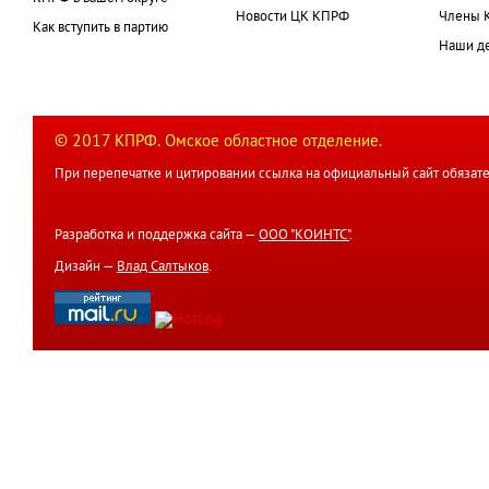
Новости ЦК КПРФ
Члены 
Как вступить в партию
Наши д
© 2017 КПРФ. Омское областное отделение.
При перепечатке и цитировании ссылка на официальный сайт обязате
Разработка и поддержка сайта —
ООО "КОИНТС"
.
Дизайн —
Влад Салтыков
.