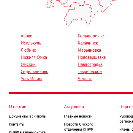
Азово
Большеречье
Исилькуль
Калачинск
Любино
Марьяновка
Нижняя Омка
Нововаршавка
Омский
Павлоградка
Седельниково
Таврическое
Усть-Ишим
Черлак
О партии
Актуально
Персо
Документы и символы
Главные новости
Руковод
региона
Контакты
Новости Омского
отделения КПРФ
Члены 
КПРФ в вашем округе