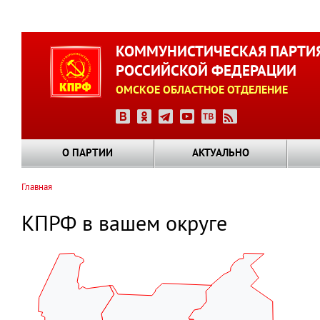
Перейти
к
КОММУНИСТИЧЕСКАЯ ПАРТИ
основному
РОССИЙСКОЙ ФЕДЕРАЦИИ
содержанию
ОМСКОЕ ОБЛАСТНОЕ ОТДЕЛЕНИЕ
О ПАРТИИ
АКТУАЛЬНО
Главная
Строка
навигации
КПРФ в вашем округе