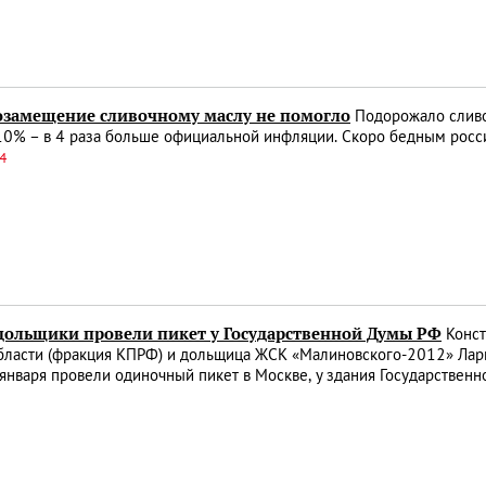
замещение сливочному маслу не помогло
Подорожало сливоч
10% – в 4 раза больше официальной инфляции. Скоро бедным россия
34
дольщики провели пикет у Государственной Думы РФ
Конст
ласти (фракция КПРФ) и дольщица ЖСК «Малиновского-2012» Лариса
 января провели одиночный пикет в Москве, у здания Государстве