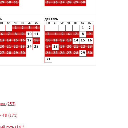
29
30
31
25
26
27
28
29
30
РЬ
ДЕКАБРЬ
ВТ
СР
ЧТ
ПТ
СБ
ВС
ПН
ВТ
СР
ЧТ
ПТ
СБ
ВС
1
2
3
4
1
2
6
7
8
9
10
11
3
4
5
6
7
8
9
13
14
15
16
17
18
10
11
12
13
14
15
16
20
21
22
23
24
25
17
18
19
20
21
22
23
27
28
29
30
24
25
26
27
28
29
30
31
цен (253)
-ТВ (171)
ый путь (141)