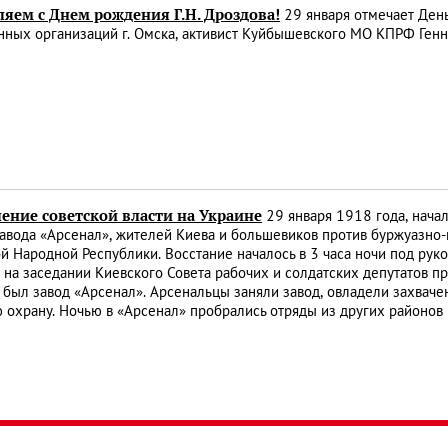
яем с Днем рождения Г.Н. Дроздова!
29 января отмечает Ден
нных организаций г. Омска, активист Куйбышевского МО КПРФ Ген
ение советской власти на Украине
29 января 1918 года, начал
авода «Арсенал», жителей Киева и большевиков против буржуазно
й Народной Республики. Восстание началось в 3 часа ночи под ру
 на заседании Киевского Совета рабочих и солдатских депутатов 
 был завод «Арсенал». Арсенальцы заняли завод, овладели захва
 охрану. Ночью в «Арсенал» пробрались отряды из других районов 