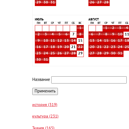
29
30
31
26
27
28
ИЮЛЬ
АВГУСТ
ПН
ВТ
СР
ЧТ
ПТ
СБ
ВС
ПН
ВТ
СР
ЧТ
ПТ
СБ
1
1
2
3
4
2
3
4
5
6
7
8
6
7
8
9
10
1
9
10
11
12
13
14
15
13
14
15
16
17
1
16
17
18
19
20
21
22
20
21
22
23
24
2
23
24
25
26
27
28
29
27
28
29
30
31
30
31
Название
история (319)
культура (231)
Ткачев (165)