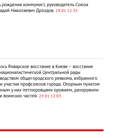
ь рождения коммунист, руководитель Союза
надий Николаевич Дроздов.
29.01 12:35
ось Январское восстание в Киеве − восстание
-националистической Центральной рады
ководством общегородского ревкома, избранного
при участии профсоюзов города. Опорным пунктом
ченным у них петлюровцами оружием, разоружили
и воинских частей.
29.01 12:03