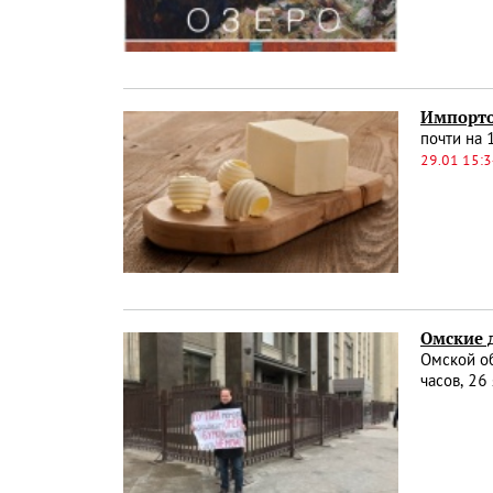
Импорто
почти на 
29.01 15:
Омские 
Омской об
часов, 26