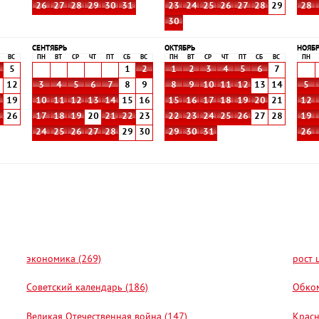
26
27
28
29
30
31
23
24
25
26
27
28
29
28
30
СЕНТЯБРЬ
ОКТЯБРЬ
НОЯБ
ВС
ПН
ВТ
СР
ЧТ
ПТ
СБ
ВС
ПН
ВТ
СР
ЧТ
ПТ
СБ
ВС
ПН
5
1
2
1
2
3
4
5
6
7
1
12
3
4
5
6
7
8
9
8
9
10
11
12
13
14
5
8
19
10
11
12
13
14
15
16
15
16
17
18
19
20
21
12
5
26
17
18
19
20
21
22
23
22
23
24
25
26
27
28
19
24
25
26
27
28
29
30
29
30
31
26
экономика (269)
рост 
Советский календарь (186)
Обком
Великая Отечественная война (147)
Красн