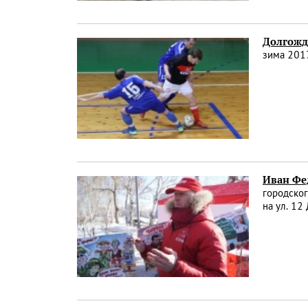
Долгожд
зима 2017
Иван Фе
городског
на ул. 12