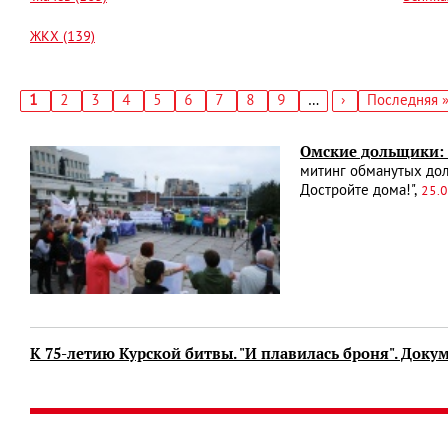
ЖКХ (139)
Текущая
1
Страница
2
Страница
3
Страница
4
Страница
5
Страница
6
Страница
7
Страница
8
Страница
9
…
Следующая
›
Последняя
Последняя 
страница
страница
страница
Нумерация
страниц
Омские дольщики: 
митинг обманутых дол
Достройте дома!",
25.0
К 75-летию Курской битвы. "И плавилась броня". Док