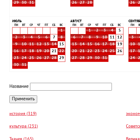
29
30
31
26
27
28
26
ИЮЛЬ
АВГУСТ
СЕНТЯБ
ПН
ВТ
СР
ЧТ
ПТ
СБ
ВС
ПН
ВТ
СР
ЧТ
ПТ
СБ
ВС
ПН
В
1
1
2
3
4
5
2
3
4
5
6
7
8
6
7
8
9
10
11
12
3
9
10
11
12
13
14
15
13
14
15
16
17
18
19
10
16
17
18
19
20
21
22
20
21
22
23
24
25
26
17
23
24
25
26
27
28
29
27
28
29
30
31
24
30
31
Название
история (319)
эконом
культура (231)
Советс
Ткачев (165)
Велика