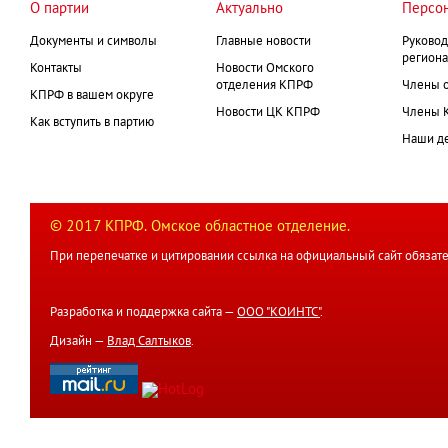
О партии
Актуально
Персо
Документы и символы
Главные новости
Руковод
региона
Контакты
Новости Омского
отделения КПРФ
Члены 
КПРФ в вашем округе
Новости ЦК КПРФ
Члены 
Как вступить в партию
Наши д
© 2017 КПРФ. Омское областное отделение.
При перепечатке и цитировании ссылка на официальный сайт обязате
Разработка и поддержка сайта —
ООО "КОИНТС"
.
Дизайн —
Влад Салтыков
.