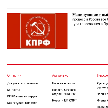
Манипуляции с вы
процесс в России все
тура голосования в П
О партии
Актуально
Персо
Документы и символы
Главные новости
Руковод
региона
Контакты
Новости Омского
отделения КПРФ
Члены 
КПРФ в вашем округе
Новости ЦК КПРФ
Члены 
Как вступить в партию
Наши д