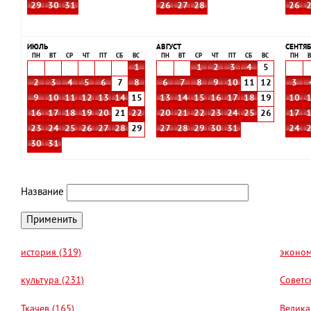
29
30
31
26
27
28
26
ИЮЛЬ
АВГУСТ
СЕНТЯБ
ПН
ВТ
СР
ЧТ
ПТ
СБ
ВС
ПН
ВТ
СР
ЧТ
ПТ
СБ
ВС
ПН
В
1
1
2
3
4
5
2
3
4
5
6
7
8
6
7
8
9
10
11
12
3
9
10
11
12
13
14
15
13
14
15
16
17
18
19
10
16
17
18
19
20
21
22
20
21
22
23
24
25
26
17
23
24
25
26
27
28
29
27
28
29
30
31
24
30
31
Название
история (319)
эконом
культура (231)
Советс
Ткачев (165)
Велика