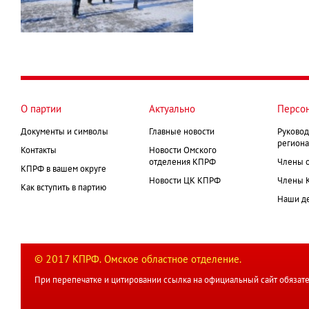
О партии
Актуально
Персо
Документы и символы
Главные новости
Руковод
региона
Контакты
Новости Омского
отделения КПРФ
Члены 
КПРФ в вашем округе
Новости ЦК КПРФ
Члены 
Как вступить в партию
Наши д
© 2017 КПРФ. Омское областное отделение.
При перепечатке и цитировании ссылка на официальный сайт обязате