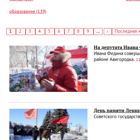
образование (139)
Текущая
1
Страница
2
Страница
3
Страница
4
Страница
5
Страница
6
Страница
7
Страница
8
Страница
9
…
Следующая
›
Последняя
Последняя 
страница
страница
страница
Нумерация
страниц
На депутата Ивана
Ивана Федина соверше
районе Авигородка.
21
День памяти Лени
Советского государств