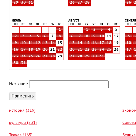
29
30
31
26
27
28
26
ИЮЛЬ
АВГУСТ
СЕНТЯБ
ПН
ВТ
СР
ЧТ
ПТ
СБ
ВС
ПН
ВТ
СР
ЧТ
ПТ
СБ
ВС
ПН
В
1
1
2
3
4
5
2
3
4
5
6
7
8
6
7
8
9
10
11
12
3
9
10
11
12
13
14
15
13
14
15
16
17
18
19
10
16
17
18
19
20
21
22
20
21
22
23
24
25
26
17
23
24
25
26
27
28
29
27
28
29
30
31
24
30
31
Название
история (319)
эконом
культура (231)
Советс
Ткачев (165)
Велика