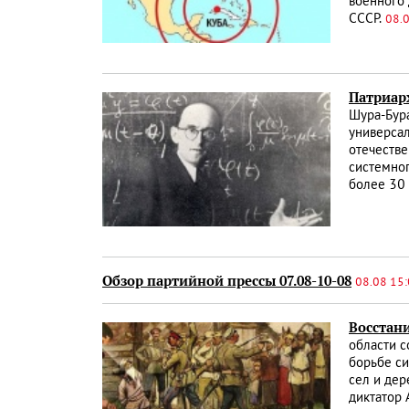
военного 
СССР.
08.
Патриар
Шура-Бура
универса
отечестве
системног
более 30 
Обзор партийной прессы 07.08-10-08
08.08 15
Восстан
области с
борьбе си
сел и дер
диктатор 