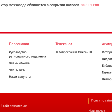
тор мехзавода обвиняется в сокрытии налогов.
08.08 13:00
Персоналии
Телеканал
Агитп
Руководство
Телепрограмма Обком-ТВ
Фотор
регионального отделения
Видеот
Члены обкома
Библио
Члены КРК
Газета
Наши депутаты
Выборк
й сайт обязательна.
Наш значок