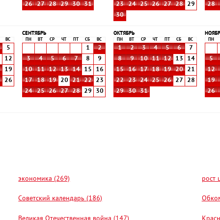
26
27
28
29
30
31
23
24
25
26
27
28
29
28
30
СЕНТЯБРЬ
ОКТЯБРЬ
НОЯБ
ВС
ПН
ВТ
СР
ЧТ
ПТ
СБ
ВС
ПН
ВТ
СР
ЧТ
ПТ
СБ
ВС
ПН
5
1
2
1
2
3
4
5
6
7
1
12
3
4
5
6
7
8
9
8
9
10
11
12
13
14
5
8
19
10
11
12
13
14
15
16
15
16
17
18
19
20
21
12
5
26
17
18
19
20
21
22
23
22
23
24
25
26
27
28
19
24
25
26
27
28
29
30
29
30
31
26
экономика (269)
рост 
Советский календарь (186)
Обком
Великая Отечественная война (147)
Красн