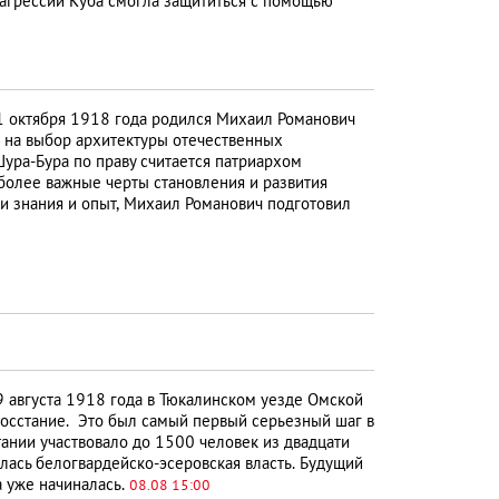
 агрессии Куба смогла защититься с помощью
 октября 1918 года родился Михаил Романович
в на выбор архитектуры отечественных
ра-Бура по праву считается патриархом
более важные черты становления и развития
и знания и опыт, Михаил Романович подготовил
9 августа 1918 года в Тюкалинском уезде Омской
восстание. Это был самый первый серьезный шаг в
тании участвовало до 1500 человек из двадцати
илась белогвардейско-эсеровская власть. Будущий
а уже начиналась.
08.08 15:00