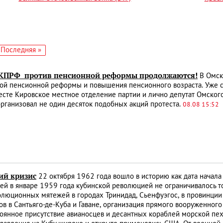
едующая
Последняя
Последняя »
аница
страница
КПРФ против пенсионной реформы продолжаются!
В Омск
й пенсионной реформы и повышения пенсионного возраста. Уже со
сте Кировское местное отделение партии и лично депутат Омского
рганизовал не один десяток подобных акций протеста.
08.08 15:52
ий кризис
22 октября 1962 года вошло в историю как дата начала
й в январе 1959 года кубинской революцией не ограничивалось т
люционных мятежей в городах Тринидад, Сьенфуэгос, в провинции
в в Сантьяго-де-Куба и Гаване, организация прямого вооруженног
тоянное присутствие авианосцев и десантных кораблей морской пех