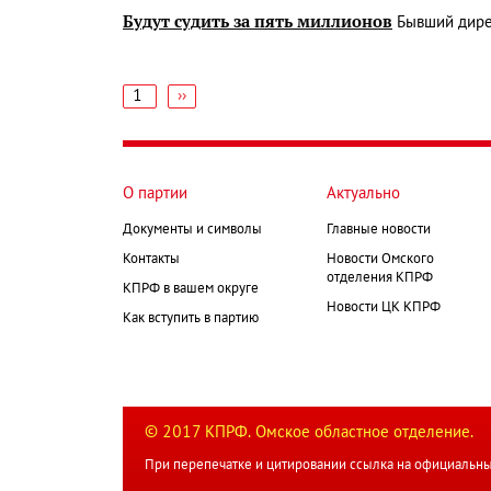
Будут судить за пять миллионов
Бывший дирек
1
Следующая
››
страница
Нумерация
страниц
О партии
Актуально
Документы и символы
Главные новости
Контакты
Новости Омского
отделения КПРФ
КПРФ в вашем округе
Новости ЦК КПРФ
Как вступить в партию
© 2017 КПРФ. Омское областное отделение.
При перепечатке и цитировании ссылка на официальны