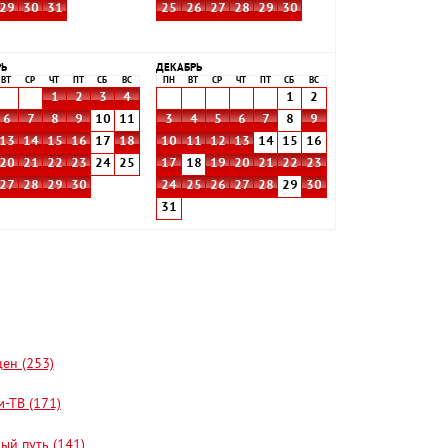
29
30
31
25
26
27
28
29
30
РЬ
ДЕКАБРЬ
ВТ
СР
ЧТ
ПТ
СБ
ВС
ПН
ВТ
СР
ЧТ
ПТ
СБ
ВС
1
2
3
4
1
2
6
7
8
9
10
11
3
4
5
6
7
8
9
13
14
15
16
17
18
10
11
12
13
14
15
16
20
21
22
23
24
25
17
18
19
20
21
22
23
27
28
29
30
24
25
26
27
28
29
30
31
цен (253)
-ТВ (171)
ый путь (141)