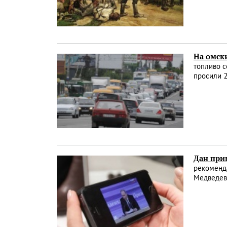
На омски
топливо с
просили 2
Дан при
рекоменда
Медведева