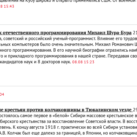
давления на Кубу широко и открыто применялись США. От военной
08 15:43
х отечественного программирования Михаил Шура-Бура
21
, советский и российский ученый-программист. Влияние его трудо
льных компьютеров было очень значительным. Михаил Романович Шу
нного программирования. В его научной биографии отразились наи
о и прикладного программирования в нашей стране. Передавая сво
кандидатов наук и 8 докторов наук.
08.08 15:23
:04
ие крестьян против колчаковщины в Тюкалинском уезде
2
остоялось самое первое в «белой» Сибири массовое крестьянское 
бирского крестьянства за восстановление Советской власти. В восс
евень. К концу августа 1918 г. практически во всей Сибири установ
А.В. Колчак был еще далеко за границей, в Японии, но колчаковщин