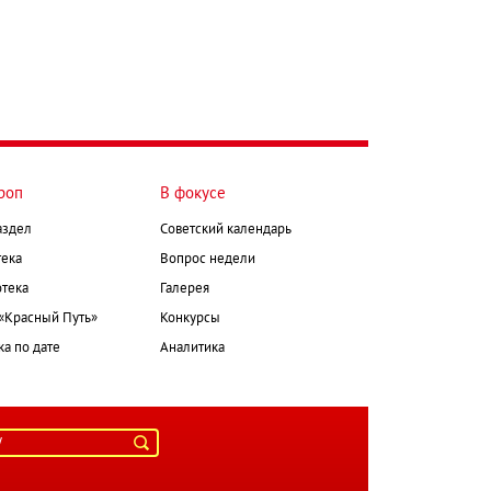
роп
В фокусе
аздел
Советский календарь
ека
Вопрос недели
тека
Галерея
 «Красный Путь»
Конкурсы
а по дате
Аналитика