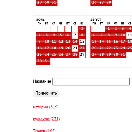
29
30
31
26
27
28
ИЮЛЬ
АВГУСТ
ПН
ВТ
СР
ЧТ
ПТ
СБ
ВС
ПН
ВТ
СР
ЧТ
ПТ
СБ
1
1
2
3
4
2
3
4
5
6
7
8
6
7
8
9
10
1
9
10
11
12
13
14
15
13
14
15
16
17
1
16
17
18
19
20
21
22
20
21
22
23
24
2
23
24
25
26
27
28
29
27
28
29
30
31
30
31
Название
история (319)
культура (231)
Ткачев (165)