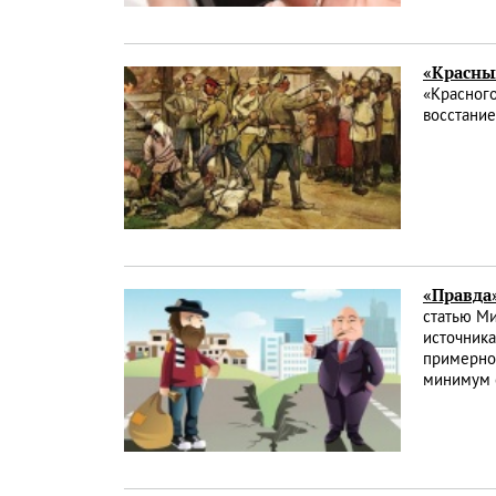
«Красный
«Красного
восстание
«Правда»
статью Ми
источника
примерно 
минимум с