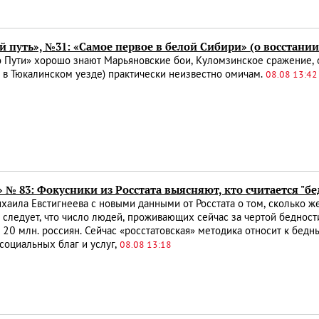
 путь», №31: «Самое первое в белой Сибири» (о восстани
 Пути» хорошо знают Марьяновские бои, Куломзинское сражение, о
 в Тюкалинском уезде) практически неизвестно омичам.
08.08 13:42
 № 83: Фокусники из Росстата выясняют, кто считается "б
хаила Евстигнеева с новыми данными от Росстата о том, сколько ж
 следует, что число людей, проживающих сейчас за чертой бедности
20 млн. россиян. Сейчас «росстатовская» методика относит к бедн
оциальных благ и услуг,
08.08 13:18