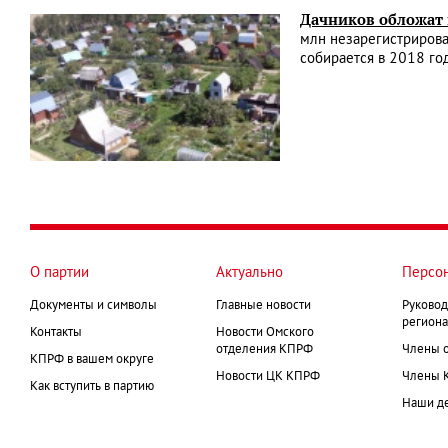
Дачников обложат 
млн незарегистрирован
собирается в 2018 год
О партии
Актуально
Персо
Документы и символы
Главные новости
Руковод
региона
Контакты
Новости Омского
отделения КПРФ
Члены 
КПРФ в вашем округе
Новости ЦК КПРФ
Члены 
Как вступить в партию
Наши д