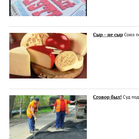
Сыр – не сыр
Союз по
Сговор был!
Суд под