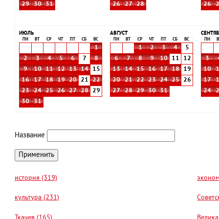
29
30
31
26
27
28
26
ИЮЛЬ
АВГУСТ
СЕНТЯБ
ПН
ВТ
СР
ЧТ
ПТ
СБ
ВС
ПН
ВТ
СР
ЧТ
ПТ
СБ
ВС
ПН
В
1
1
2
3
4
5
2
3
4
5
6
7
8
6
7
8
9
10
11
12
3
9
10
11
12
13
14
15
13
14
15
16
17
18
19
10
16
17
18
19
20
21
22
20
21
22
23
24
25
26
17
23
24
25
26
27
28
29
27
28
29
30
31
24
30
31
Название
история (319)
эконом
культура (231)
Советс
Ткачев (165)
Велика