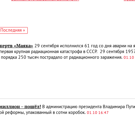
едующая
Последняя
Последняя »
аница
страница
жертв «Маяка»
29 сентября исполнился 61 год со дня аварии на 
первая крупная радиационная катастрофа в СССР. 29 сентября 195
 порядка 250 тысяч пострадало от радиационного заражения.
01.10
миллион – пошёл!
В администрацию президента Владимира Пути
ой реформы, упакованный в сотни коробок.
01.10 16:47