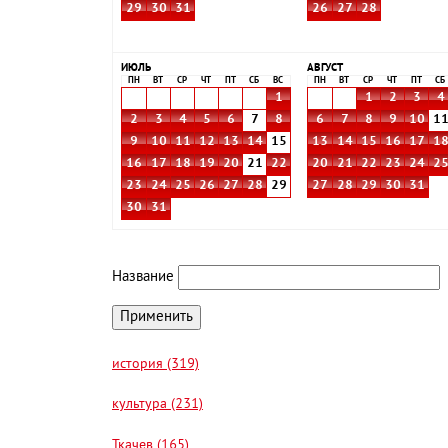
29
30
31
26
27
28
ИЮЛЬ
АВГУСТ
ПН
ВТ
СР
ЧТ
ПТ
СБ
ВС
ПН
ВТ
СР
ЧТ
ПТ
СБ
1
1
2
3
4
2
3
4
5
6
7
8
6
7
8
9
10
1
9
10
11
12
13
14
15
13
14
15
16
17
1
16
17
18
19
20
21
22
20
21
22
23
24
2
23
24
25
26
27
28
29
27
28
29
30
31
30
31
Название
история (319)
культура (231)
Ткачев (165)