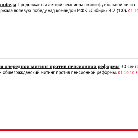
 победа
Продолжается летний чемпионат мини-футбольной лиги г. 
ржала волевую победу над командой МФК «Сибирь» 4:2 (1:0).
01.1
ся очередной митинг против пенсионной реформы
30 сент
й общегражданский митинг против пенсионной реформы.
01.10 10: