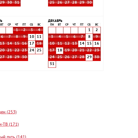
29
30
31
25
26
27
28
29
30
РЬ
ДЕКАБРЬ
ВТ
СР
ЧТ
ПТ
СБ
ВС
ПН
ВТ
СР
ЧТ
ПТ
СБ
ВС
1
2
3
4
1
2
6
7
8
9
10
11
3
4
5
6
7
8
9
13
14
15
16
17
18
10
11
12
13
14
15
16
20
21
22
23
24
25
17
18
19
20
21
22
23
27
28
29
30
24
25
26
27
28
29
30
31
цен (253)
-ТВ (171)
ый путь (141)