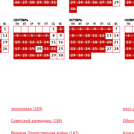
26
27
28
29
30
31
23
24
25
26
27
28
29
28
30
СЕНТЯБРЬ
ОКТЯБРЬ
НОЯБ
ВС
ПН
ВТ
СР
ЧТ
ПТ
СБ
ВС
ПН
ВТ
СР
ЧТ
ПТ
СБ
ВС
ПН
5
1
2
1
2
3
4
5
6
7
1
12
3
4
5
6
7
8
9
8
9
10
11
12
13
14
5
8
19
10
11
12
13
14
15
16
15
16
17
18
19
20
21
12
5
26
17
18
19
20
21
22
23
22
23
24
25
26
27
28
19
24
25
26
27
28
29
30
29
30
31
26
экономика (269)
рост 
Советский календарь (186)
Обком
Великая Отечественная война (147)
Красн