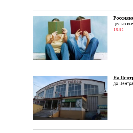
Россиян
целью выя
13:52
На Цент
до Центр