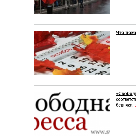
Что поме
«Свобод
соответст
бедняки.