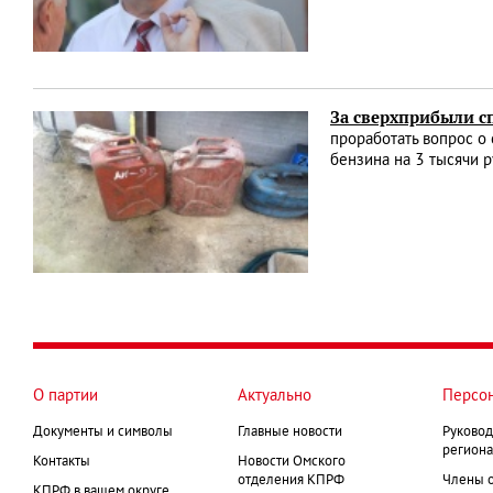
За сверхприбыли с
проработать вопрос о
бензина на 3 тысячи р
О партии
Актуально
Персо
Документы и символы
Главные новости
Руковод
региона
Контакты
Новости Омского
отделения КПРФ
Члены 
КПРФ в вашем округе