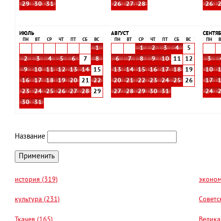
29
30
31
26
27
28
26
ИЮЛЬ
АВГУСТ
СЕНТЯБ
ПН
ВТ
СР
ЧТ
ПТ
СБ
ВС
ПН
ВТ
СР
ЧТ
ПТ
СБ
ВС
ПН
В
1
1
2
3
4
5
2
3
4
5
6
7
8
6
7
8
9
10
11
12
3
9
10
11
12
13
14
15
13
14
15
16
17
18
19
10
16
17
18
19
20
21
22
20
21
22
23
24
25
26
17
23
24
25
26
27
28
29
27
28
29
30
31
24
30
31
Название
история (319)
эконом
культура (231)
Советс
Ткачев (165)
Велика