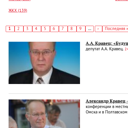
ЖКХ (139)
Текущая
1
Страница
2
Страница
3
Страница
4
Страница
5
Страница
6
Страница
7
Страница
8
Страница
9
…
Следующая
›
Последняя
Последняя 
страница
страница
страница
Нумерация
страниц
А.А. Кравец: «Буду
депутат А.А. Кравец.
2
Александр Кравец 
конференции в местны
Омска и в Полтавско