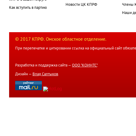
Новости ЦК КПРФ
Члены 
Как вступить в партию
Наши д
© 2017 КПРФ. Омское областное отделение.
При перепечатке и цитировании ссылка на официальный сайт обязате
Разработка и поддержка сайта —
ООО "КОИНТС"
.
Дизайн —
Влад Салтыков
.