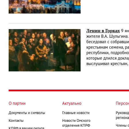
Ленин в Горках
9 ян
жителя В.А. Шульгина.
беседовал с собравшим
крестьянам семена, р
республики, подробно 
которые длился докла
выслушивал крестьян,
О партии
Актуально
Персо
Документы и символы
Главные новости
Руковод
региона
Контакты
Новости Омского
отделения КПРФ
Члены 
КПРФ в вашем округе