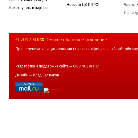
Новости ЦК КПРФ
Члены 
Как вступить в партию
Наши д
© 2017 КПРФ. Омское областное отделение.
При перепечатке и цитировании ссылка на официальный сайт обязате
Разработка и поддержка сайта —
ООО "КОИНТС"
.
Дизайн —
Влад Салтыков
.