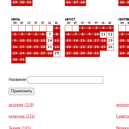
29
30
31
26
27
28
26
ИЮЛЬ
АВГУСТ
СЕНТЯБ
ПН
ВТ
СР
ЧТ
ПТ
СБ
ВС
ПН
ВТ
СР
ЧТ
ПТ
СБ
ВС
ПН
В
1
1
2
3
4
5
2
3
4
5
6
7
8
6
7
8
9
10
11
12
3
9
10
11
12
13
14
15
13
14
15
16
17
18
19
10
16
17
18
19
20
21
22
20
21
22
23
24
25
26
17
23
24
25
26
27
28
29
27
28
29
30
31
24
30
31
Название
история (319)
эконом
культура (231)
Советс
Ткачев (165)
Велика