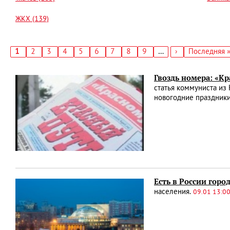
ЖКХ (139)
Текущая
1
Страница
2
Страница
3
Страница
4
Страница
5
Страница
6
Страница
7
Страница
8
Страница
9
…
Следующая
›
Последняя
Последняя 
страница
страница
страница
Нумерация
страниц
Гвоздь номера: «Кр
статья коммуниста из
новогодние праздники
Есть в России горо
населения.
09.01 13:0