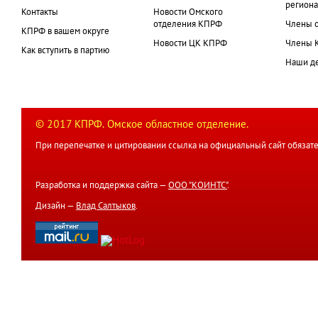
региона
Контакты
Новости Омского
отделения КПРФ
Члены 
КПРФ в вашем округе
Новости ЦК КПРФ
Члены 
Как вступить в партию
Наши д
© 2017 КПРФ. Омское областное отделение.
При перепечатке и цитировании ссылка на официальный сайт обязате
Разработка и поддержка сайта —
ООО "КОИНТС"
.
Дизайн —
Влад Салтыков
.