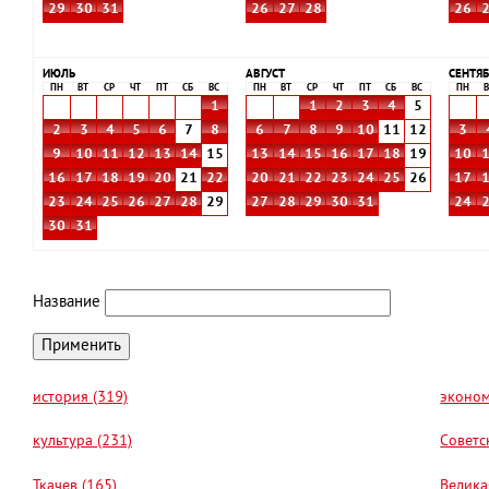
29
30
31
26
27
28
26
ИЮЛЬ
АВГУСТ
СЕНТЯБ
ПН
ВТ
СР
ЧТ
ПТ
СБ
ВС
ПН
ВТ
СР
ЧТ
ПТ
СБ
ВС
ПН
В
1
1
2
3
4
5
2
3
4
5
6
7
8
6
7
8
9
10
11
12
3
9
10
11
12
13
14
15
13
14
15
16
17
18
19
10
16
17
18
19
20
21
22
20
21
22
23
24
25
26
17
23
24
25
26
27
28
29
27
28
29
30
31
24
30
31
Название
история (319)
эконом
культура (231)
Советс
Ткачев (165)
Велика