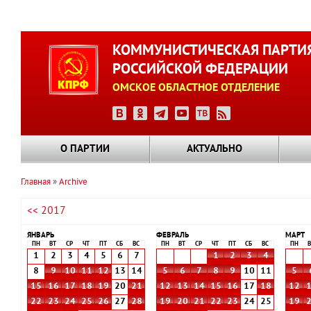
Перейти
к
КОММУНИСТИЧЕСКАЯ ПАРТИ
основному
РОССИЙСКОЙ ФЕДЕРАЦИИ
содержанию
ОМСКОЕ ОБЛАСТНОЕ ОТДЕЛЕНИЕ
О ПАРТИИ
АКТУАЛЬНО
Главная
Archive
Строка
<< 2017
навигации
ЯНВАРЬ
ФЕВРАЛЬ
МАРТ
ПН
ВТ
СР
ЧТ
ПТ
СБ
ВС
ПН
ВТ
СР
ЧТ
ПТ
СБ
ВС
ПН
В
1
2
3
4
5
6
7
1
2
3
4
8
9
10
11
12
13
14
5
6
7
8
9
10
11
5
15
16
17
18
19
20
21
12
13
14
15
16
17
18
12
22
23
24
25
26
27
28
19
20
21
22
23
24
25
19