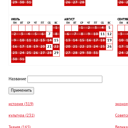
29
30
31
26
27
28
26
ИЮЛЬ
АВГУСТ
СЕНТЯБ
ПН
ВТ
СР
ЧТ
ПТ
СБ
ВС
ПН
ВТ
СР
ЧТ
ПТ
СБ
ВС
ПН
В
1
1
2
3
4
5
2
3
4
5
6
7
8
6
7
8
9
10
11
12
3
9
10
11
12
13
14
15
13
14
15
16
17
18
19
10
16
17
18
19
20
21
22
20
21
22
23
24
25
26
17
23
24
25
26
27
28
29
27
28
29
30
31
24
30
31
Название
история (319)
эконом
культура (231)
Советс
Ткачев (165)
Велика