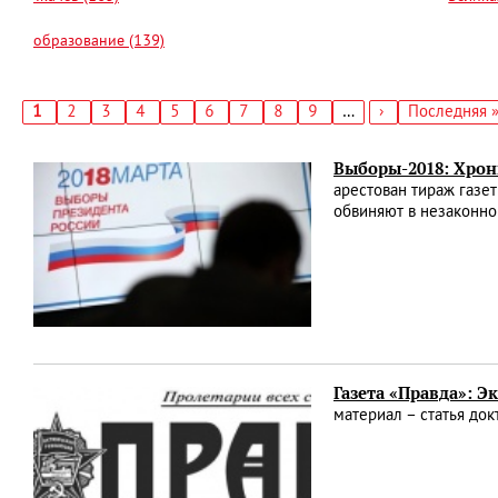
образование (139)
Текущая
1
Страница
2
Страница
3
Страница
4
Страница
5
Страница
6
Страница
7
Страница
8
Страница
9
…
Следующая
›
Последняя
Последняя 
страница
страница
страница
Нумерация
страниц
Выборы-2018: Хрон
арестован тираж газе
обвиняют в незаконно
Газета «Правда»: 
материал – статья до