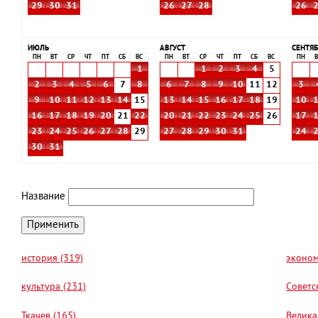
29
30
31
26
27
28
26
ИЮЛЬ
АВГУСТ
СЕНТЯБ
ПН
ВТ
СР
ЧТ
ПТ
СБ
ВС
ПН
ВТ
СР
ЧТ
ПТ
СБ
ВС
ПН
В
1
1
2
3
4
5
2
3
4
5
6
7
8
6
7
8
9
10
11
12
3
9
10
11
12
13
14
15
13
14
15
16
17
18
19
10
16
17
18
19
20
21
22
20
21
22
23
24
25
26
17
23
24
25
26
27
28
29
27
28
29
30
31
24
30
31
Название
история (319)
эконом
культура (231)
Советс
Ткачев (165)
Велика