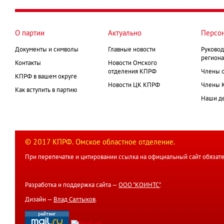
О партии
Актуально
Персо
Документы и символы
Главные новости
Руковод
региона
Контакты
Новости Омского
отделения КПРФ
Члены 
КПРФ в вашем округе
Новости ЦК КПРФ
Члены 
Как вступить в партию
Наши д
© 2017 КПРФ. Омское областное отделение.
При перепечатке и цитировании ссылка на официальный сайт обязате
Разработка и поддержка сайта —
ООО "КОИНТС"
.
Дизайн —
Влад Салтыков
.