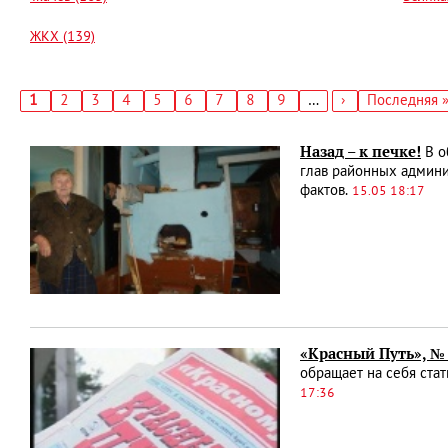
ЖКХ (139)
Текущая
1
Страница
2
Страница
3
Страница
4
Страница
5
Страница
6
Страница
7
Страница
8
Страница
9
…
Следующая
›
Последняя
Последняя 
страница
страница
страница
Нумерация
страниц
Назад – к печке!
В о
глав районных админи
фактов.
15.05 18:17
«Красный Путь», № 
обращает на себя ста
17:36