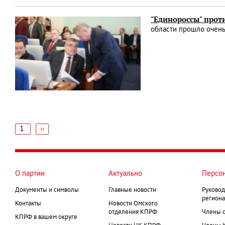
"Единороссы" прот
области прошло очень
1
Следующая
››
страница
Нумерация
страниц
О партии
Актуально
Персо
Документы и символы
Главные новости
Руковод
региона
Контакты
Новости Омского
отделения КПРФ
Члены 
КПРФ в вашем округе