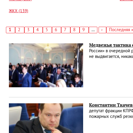
ЖКХ (139)
Текущая
1
Страница
2
Страница
3
Страница
4
Страница
5
Страница
6
Страница
7
Страница
8
Страница
9
…
Следующая
›
Последняя
Последняя 
страница
страница
страница
Нумерация
страниц
Медвежья тактика 
России» в очередной 
не выдвигается, никак
Константин Ткачев
депутат фракции КПРФ
пожарных служб резко