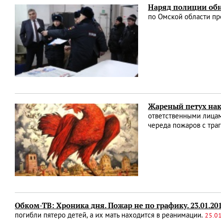
Наряд полиции об
по Омской области пр
Жареный петух нак
ответственными лицам
череда пожаров с тра
Обком-ТВ: Хроника дня. Пожар не по графику. 23.01.20
погибли пятеро детей, а их мать находится в реанимации.
25.0