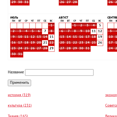
29
30
31
26
27
28
26
ИЮЛЬ
АВГУСТ
СЕНТЯБ
ПН
ВТ
СР
ЧТ
ПТ
СБ
ВС
ПН
ВТ
СР
ЧТ
ПТ
СБ
ВС
ПН
В
1
1
2
3
4
5
2
3
4
5
6
7
8
6
7
8
9
10
11
12
3
9
10
11
12
13
14
15
13
14
15
16
17
18
19
10
16
17
18
19
20
21
22
20
21
22
23
24
25
26
17
23
24
25
26
27
28
29
27
28
29
30
31
24
30
31
Название
история (319)
эконом
культура (231)
Советс
Ткачев (165)
Велика