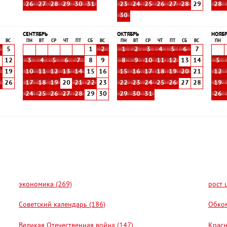
26
27
28
29
30
31
23
24
25
26
27
28
29
28
30
СЕНТЯБРЬ
ОКТЯБРЬ
НОЯБ
ВС
ПН
ВТ
СР
ЧТ
ПТ
СБ
ВС
ПН
ВТ
СР
ЧТ
ПТ
СБ
ВС
ПН
5
1
2
1
2
3
4
5
6
7
1
12
3
4
5
6
7
8
9
8
9
10
11
12
13
14
5
8
19
10
11
12
13
14
15
16
15
16
17
18
19
20
21
12
5
26
17
18
19
20
21
22
23
22
23
24
25
26
27
28
19
24
25
26
27
28
29
30
29
30
31
26
экономика (269)
рост 
Советский календарь (186)
Обком
Великая Отечественная война (147)
Красн