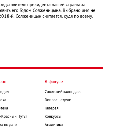
едставитель президента нашей страны за
явить его Годом Солженицына. Выбрано имя не
2018-й. Солженицын считается, судя по всему,
роп
В фокусе
аздел
Советский календарь
ека
Вопрос недели
тека
Галерея
 «Красный Путь»
Конкурсы
а по дате
Аналитика