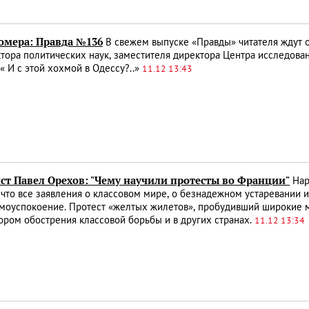
номера: Правда №136
В свежем выпуске «Правды» читателя ждут 
ктора политических наук, заместителя директора Центра исследова
 И с этой хохмой в Одессу?..»
11.12 13:43
ст Павел Орехов: "Чему научили протесты во Франции"
Нар
 что все заявления о классовом мире, о безнадежном устаревании
амоуспокоение. Протест «желтых жилетов», пробудивший широкие 
ором обострения классовой борьбы и в других странах.
11.12 13:34