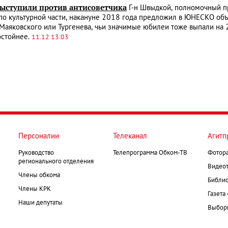
ыступили против антисоветчика
Г-н Швыдкой, полномочный пр
о культурной части, накануне 2018 года предложил в ЮНЕСКО объ
 Маяковского или Тургенева, чьи значимые юбилеи тоже выпали на 
остойнее.
11.12 13:03
Персоналии
Телеканал
Агитп
Руководство
Телепрограмма Обком-ТВ
Фотор
регионального отделения
Видеот
Члены обкома
Библио
Члены КРК
Газета
Наши депутаты
Выборк