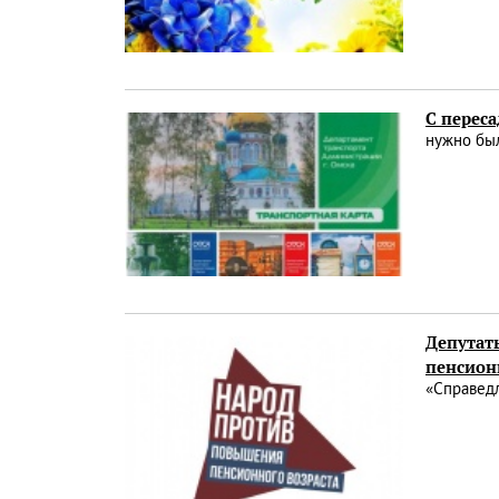
С переса
нужно был
Депутат
пенсион
«Справед