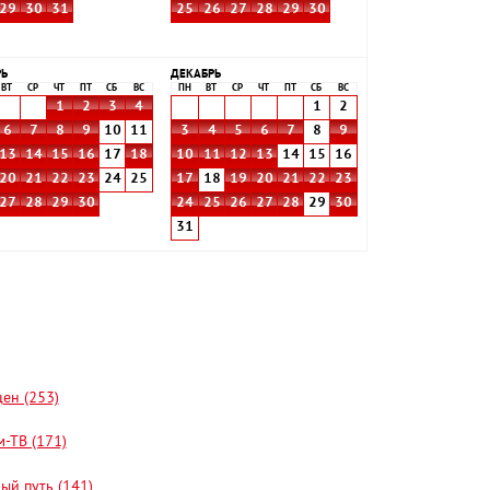
29
30
31
25
26
27
28
29
30
РЬ
ДЕКАБРЬ
ВТ
СР
ЧТ
ПТ
СБ
ВС
ПН
ВТ
СР
ЧТ
ПТ
СБ
ВС
1
2
3
4
1
2
6
7
8
9
10
11
3
4
5
6
7
8
9
13
14
15
16
17
18
10
11
12
13
14
15
16
20
21
22
23
24
25
17
18
19
20
21
22
23
27
28
29
30
24
25
26
27
28
29
30
31
цен (253)
-ТВ (171)
ый путь (141)