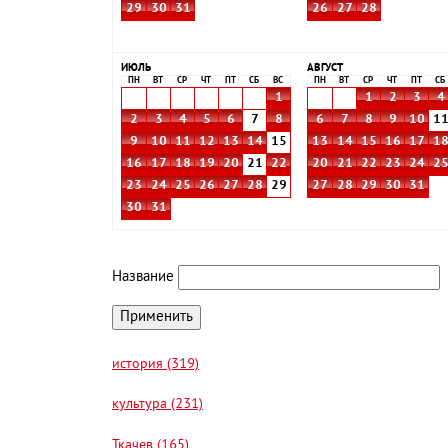
29
30
31
26
27
28
ИЮЛЬ
АВГУСТ
ПН
ВТ
СР
ЧТ
ПТ
СБ
ВС
ПН
ВТ
СР
ЧТ
ПТ
СБ
1
1
2
3
4
2
3
4
5
6
7
8
6
7
8
9
10
1
9
10
11
12
13
14
15
13
14
15
16
17
1
16
17
18
19
20
21
22
20
21
22
23
24
2
23
24
25
26
27
28
29
27
28
29
30
31
30
31
Название
история (319)
культура (231)
Ткачев (165)