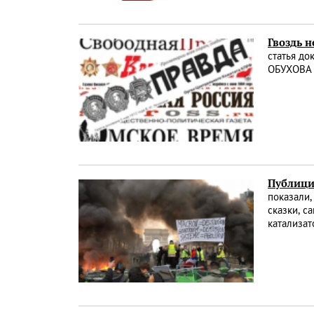
Гвоздь 
статья до
ОБУХОВА «
Публици
показали,
сказки, с
катализат