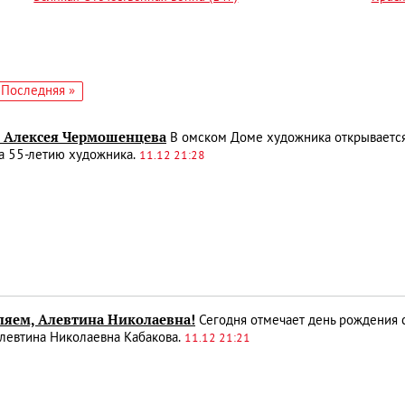
едующая
Последняя
Последняя »
аница
страница
» Алексея Чермошенцева
В омском Доме художника открывается
а 55-летию художника.
11.12 21:28
ляем, Алевтина Николаевна!
Сегодня отмечает день рождения 
левтина Николаевна Кабакова.
11.12 21:21