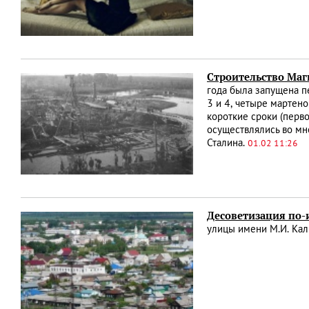
Строительство Ма
года была запущена п
3 и 4, четыре мартен
короткие сроки (перв
осуществлялись во мн
Сталина.
01.02 11:26
Десоветизация по-
улицы имени М.И. Кал