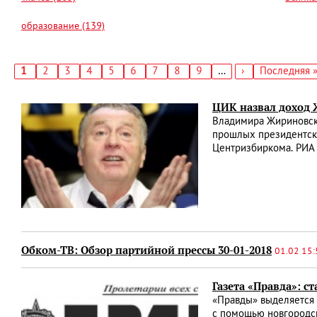
образование (139)
Текущая
1
Страница
2
Страница
3
Страница
4
Страница
5
Страница
6
Страница
7
Страница
8
Страница
9
…
Следующая
›
Последняя
Последняя 
страница
страница
страница
Нумерация
страниц
ЦИК назвал доход 
Владимира Жириновско
прошлых президентски
Центризбиркома. РИА
Обком-ТВ: Обзор партийной прессы 30-01-2018
01.02 15:
Газета «Правда»: с
«Правды» выделяется м
с помощью новгородск