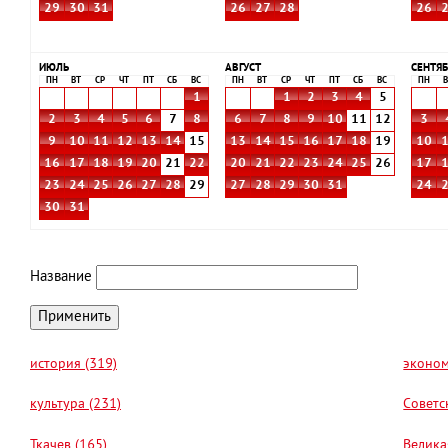
29
30
31
26
27
28
26
ИЮЛЬ
АВГУСТ
СЕНТЯБ
ПН
ВТ
СР
ЧТ
ПТ
СБ
ВС
ПН
ВТ
СР
ЧТ
ПТ
СБ
ВС
ПН
В
1
1
2
3
4
5
2
3
4
5
6
7
8
6
7
8
9
10
11
12
3
9
10
11
12
13
14
15
13
14
15
16
17
18
19
10
16
17
18
19
20
21
22
20
21
22
23
24
25
26
17
23
24
25
26
27
28
29
27
28
29
30
31
24
30
31
Название
история (319)
эконом
культура (231)
Советс
Ткачев (165)
Велика