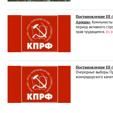
Постановление III
Армии»
Коммунисты в
период активного стр
прав трудящимся.
01.0
Постановление III
Очередные выборы Пре
компрадорского капит