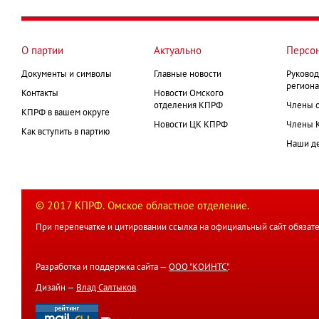
О партии
Актуально
Персо
Документы и символы
Главные новости
Руковод
региона
Контакты
Новости Омского
отделения КПРФ
Члены 
КПРФ в вашем округе
Новости ЦК КПРФ
Члены 
Как вступить в партию
Наши д
© 2017 КПРФ. Омское областное отделение.
При перепечатке и цитировании ссылка на официальный сайт обязате
Разработка и поддержка сайта —
ООО "КОИНТС"
.
Дизайн —
Влад Салтыков
.