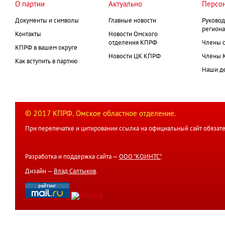
О партии
Актуально
Персо
Документы и символы
Главные новости
Руковод
региона
Контакты
Новости Омского
отделения КПРФ
Члены 
КПРФ в вашем округе
Новости ЦК КПРФ
Члены 
Как вступить в партию
Наши д
© 2017 КПРФ. Омское областное отделение.
При перепечатке и цитировании ссылка на официальный сайт обязате
Разработка и поддержка сайта —
ООО "КОИНТС"
.
Дизайн —
Влад Салтыков
.