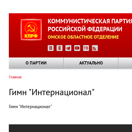
Перейти
к
КОММУНИСТИЧЕСКАЯ ПАРТИ
основному
РОССИЙСКОЙ ФЕДЕРАЦИИ
содержанию
ОМСКОЕ ОБЛАСТНОЕ ОТДЕЛЕНИЕ
О ПАРТИИ
АКТУАЛЬНО
Главная
Строка
навигации
Гимн "Интернационал"
Гимн "Интернационал"