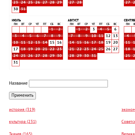
23
24
25
26
27
28
29
27
28
27
30
31
ИЮЛЬ
АВГУСТ
СЕНТЯБ
ПН
ВТ
СР
ЧТ
ПТ
СБ
ВС
ПН
ВТ
СР
ЧТ
ПТ
СБ
ВС
ПН
В
1
2
1
2
3
4
5
6
3
4
5
6
7
8
9
7
8
9
10
11
12
13
4
10
11
12
13
14
15
16
14
15
16
17
18
19
20
11
17
18
19
20
21
22
23
21
22
23
24
25
26
27
18
24
25
26
27
28
29
30
28
29
30
31
25
31
Название
история (319)
эконом
культура (231)
Советс
Ткачев (165)
Велика