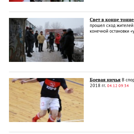
Свет в конце тонн
прошел сход жителей 
конечной остановки «
Боевая ничья
В спор
2018 гг.
04.12 09:34