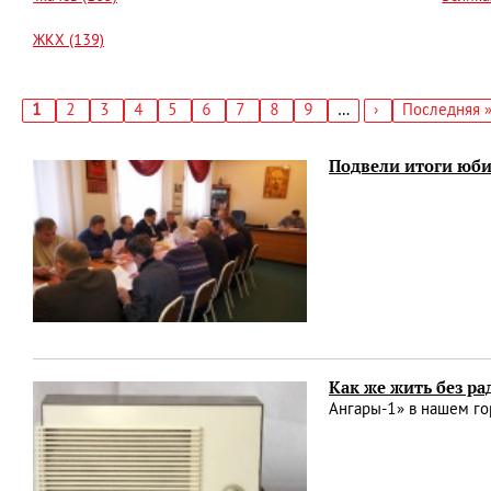
ЖКХ (139)
Текущая
1
Страница
2
Страница
3
Страница
4
Страница
5
Страница
6
Страница
7
Страница
8
Страница
9
…
Следующая
›
Последняя
Последняя 
страница
страница
страница
Нумерация
страниц
Подвели итоги юб
Как же жить без ра
Ангары-1» в нашем го