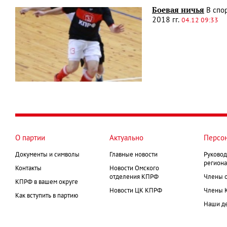
Боевая ничья
В спор
2018 гг.
04.12 09:33
О партии
Актуально
Персо
Документы и символы
Главные новости
Руковод
региона
Контакты
Новости Омского
отделения КПРФ
Члены 
КПРФ в вашем округе
Новости ЦК КПРФ
Члены 
Как вступить в партию
Наши д