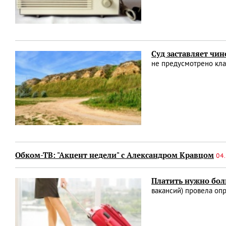
Суд заставляет чи
не предусмотрено клас
Обком-ТВ: "Акцент недели" с Александром Кравцом
04.
Платить нужно бол
вакансий) провела оп