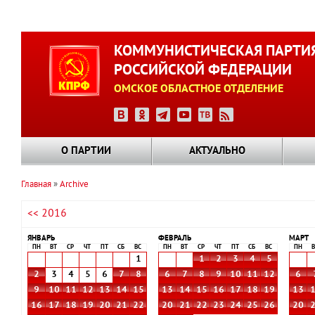
Перейти
к
КОММУНИСТИЧЕСКАЯ ПАРТИ
основному
РОССИЙСКОЙ ФЕДЕРАЦИИ
содержанию
ОМСКОЕ ОБЛАСТНОЕ ОТДЕЛЕНИЕ
О ПАРТИИ
АКТУАЛЬНО
Главная
Archive
Строка
<< 2016
навигации
ЯНВАРЬ
ФЕВРАЛЬ
МАРТ
ПН
ВТ
СР
ЧТ
ПТ
СБ
ВС
ПН
ВТ
СР
ЧТ
ПТ
СБ
ВС
ПН
В
1
1
2
3
4
5
2
3
4
5
6
7
8
6
7
8
9
10
11
12
6
9
10
11
12
13
14
15
13
14
15
16
17
18
19
13
16
17
18
19
20
21
22
20
21
22
23
24
25
26
20