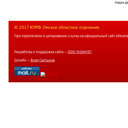
Наши д
© 2017 КПРФ. Омское областное отделение.
При перепечатке и цитировании ссылка на официальный сайт обязате
Разработка и поддержка сайта —
ООО "КОИНТС"
.
Дизайн —
Влад Салтыков
.