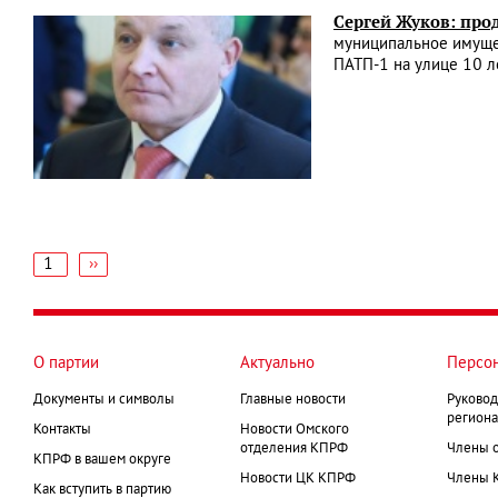
Сергей Жуков: про
муниципальное имущес
ПАТП-1 на улице 10 л
1
Следующая
››
страница
Нумерация
страниц
О партии
Актуально
Персо
Документы и символы
Главные новости
Руковод
региона
Контакты
Новости Омского
отделения КПРФ
Члены 
КПРФ в вашем округе
Новости ЦК КПРФ
Члены 
Как вступить в партию