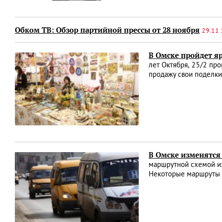
Обком ТВ: Обзор партийной прессы от 28 ноября
29.11 
В Омске пройдет я
лет Октября, 25/2 пр
продажу свои поделки
В Омске изменятся
маршрутной схемой из
Некоторые маршруты б