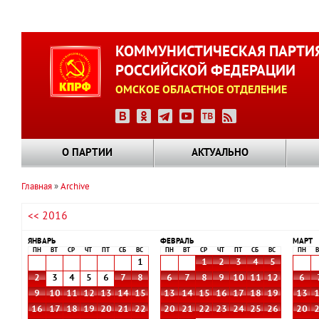
Перейти
к
КОММУНИСТИЧЕСКАЯ ПАРТИ
основному
РОССИЙСКОЙ ФЕДЕРАЦИИ
содержанию
ОМСКОЕ ОБЛАСТНОЕ ОТДЕЛЕНИЕ
О ПАРТИИ
АКТУАЛЬНО
Главная
Archive
Строка
<< 2016
навигации
ЯНВАРЬ
ФЕВРАЛЬ
МАРТ
ПН
ВТ
СР
ЧТ
ПТ
СБ
ВС
ПН
ВТ
СР
ЧТ
ПТ
СБ
ВС
ПН
В
1
1
2
3
4
5
2
3
4
5
6
7
8
6
7
8
9
10
11
12
6
9
10
11
12
13
14
15
13
14
15
16
17
18
19
13
16
17
18
19
20
21
22
20
21
22
23
24
25
26
20