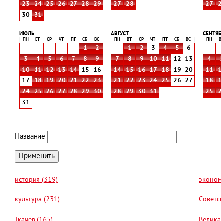
23
24
25
26
27
28
29
27
28
27
30
31
ИЮЛЬ
АВГУСТ
СЕНТЯБ
ПН
ВТ
СР
ЧТ
ПТ
СБ
ВС
ПН
ВТ
СР
ЧТ
ПТ
СБ
ВС
ПН
В
1
2
1
2
3
4
5
6
3
4
5
6
7
8
9
7
8
9
10
11
12
13
4
10
11
12
13
14
15
16
14
15
16
17
18
19
20
11
17
18
19
20
21
22
23
21
22
23
24
25
26
27
18
24
25
26
27
28
29
30
28
29
30
31
25
31
Название
история (319)
эконом
культура (231)
Советс
Ткачев (165)
Велика