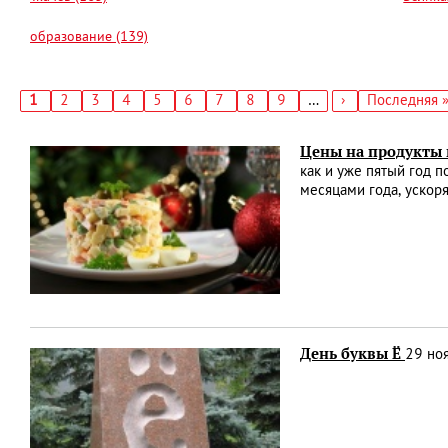
образование (139)
Текущая
1
Страница
2
Страница
3
Страница
4
Страница
5
Страница
6
Страница
7
Страница
8
Страница
9
…
Следующая
›
Последняя
Последняя 
страница
страница
страница
Нумерация
страниц
Цены на продукты 
как и уже пятый год п
месяцами года, ускоря
День буквы Ё
29 ноя