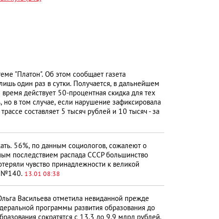
еме "Платон". Об этом сообщает газета
ишь один раз в сутки. Получается, в дальнейшем
е время действует 50-процентная скидка для тех
, но в том случае, если нарушение зафиксировала
рассе составляет 5 тысяч рублей и 10 тысяч - за
ать. 56%, по данным социологов, сожалеют о
вным последствием распада СССР большинство
отеряли чувство принадлежности к великой
», №140.
13.01 08:38
Ольга Васильева отметила невиданной прежде
едеральной программы развития образования до
разования сократятся с 13,3 до 9,9 млрд рублей.