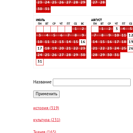
23
24
25
26
27
28
29
27
28
30
31
ИЮЛЬ
АВГУСТ
ПН
ВТ
СР
ЧТ
ПТ
СБ
ВС
ПН
ВТ
СР
ЧТ
ПТ
СБ
1
2
1
2
3
4
5
3
4
5
6
7
8
9
7
8
9
10
11
1
10
11
12
13
14
15
16
14
15
16
17
18
1
17
18
19
20
21
22
23
21
22
23
24
25
2
24
25
26
27
28
29
30
28
29
30
31
31
Название
история (319)
культура (231)
Ткачев (165)