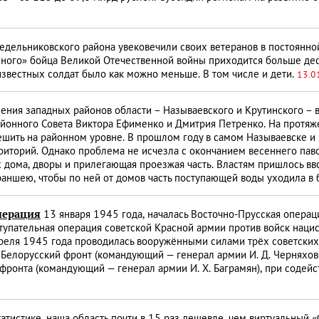
дельниковского района увековечили своих ветеранов в постоянной
ного» бойца Великой Отечественной войны приходится больше деся
известных солдат было как можно меньше. В том числе и дети.
13.0
ния западных районов области – Называевского и Крутинского – 
йонного Совета Виктора Ефименко и Дмитрия Петренко. На протяже
ешить на районном уровне. В прошлом году в самом Называевске и
иторий. Однако проблема не исчезла с окончанием весеннего паво
дома, дворы и прилегающая проезжая часть. Властям пришлось вво
траншею, чтобы по ней от домов часть поступающей воды уходила в
перация
13 января 1945 года, началась Восточно-Прусская операц
тупательная операция советской Красной армии против войск наци
преля 1945 года проводилась вооружёнными силами трёх советски
й Белорусский фронт (командующий — генерал армии И. Д. Черняхов
 фронта (командующий — генерал армии И. X. Баграмян), при соде