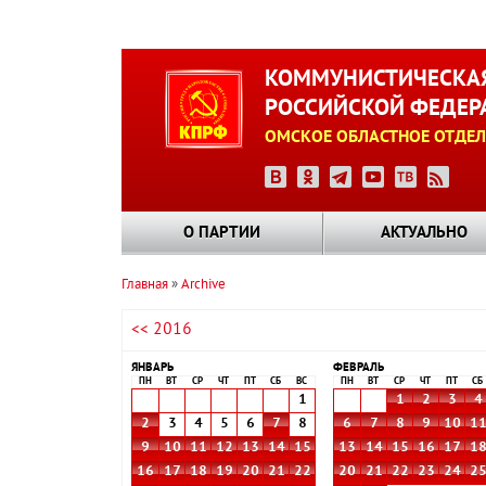
Перейти
к
КОММУНИСТИЧЕСКАЯ
основному
РОССИЙСКОЙ ФЕДЕР
содержанию
ОМСКОЕ ОБЛАСТНОЕ ОТДЕЛ
О ПАРТИИ
АКТУАЛЬНО
Главная
Archive
Строка
<< 2016
навигации
ЯНВАРЬ
ФЕВРАЛЬ
ПН
ВТ
СР
ЧТ
ПТ
СБ
ВС
ПН
ВТ
СР
ЧТ
ПТ
СБ
1
1
2
3
4
2
3
4
5
6
7
8
6
7
8
9
10
1
9
10
11
12
13
14
15
13
14
15
16
17
1
16
17
18
19
20
21
22
20
21
22
23
24
2