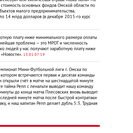
«Фейсбук» или химическая отрава «Кока-Кола» По
я стоимость основных фондов Омской области по
бъектов малого предпринимательства,
оло 14 млрд долларов (в декабре 2015-го курс
ботную плату ниже минимального размера оплаты
езнейшая проблема — это МРОТ и численность
ько людей у нас получают заработную плату ниже
А «Новости».
13.01 07:19
мпионат Мини-Футбольной лиги г. Омска по
в котором встречаются первая и десятая команды
и открыли счёт в матче на шестнадцатой минуте
е тайма Репп с пенальти выводит нашу команду
 минуты до конца матча Плесовских вновь выводит
последней минуте матча после быстрой контратаки
у, и наш капитан Репп делает дубль 5:3. Трудная