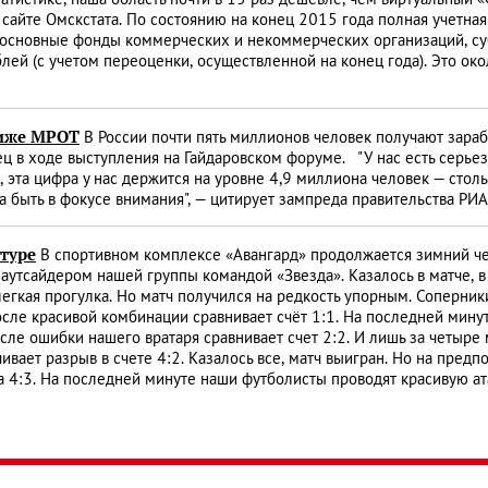
татистике, наша область почти в 15 раз дешевле, чем виртуальный 
 сайте Омскстата. По состоянию на конец 2015 года полная учетна
 основные фонды коммерческих и некоммерческих организаций, су
блей (с учетом переоценки, осуществленной на конец года). Это ок
ниже МРОТ
В России почти пять миллионов человек получают зара
ец в ходе выступления на Гайдаровском форуме. "У нас есть серь
 эта цифра у нас держится на уровне 4,9 миллиона человек — стол
а быть в фокусе внимания", — цитирует зампреда правительства РИ
 туре
В спортивном комплексе «Авангард» продолжается зимний че
 аутсайдером нашей группы командой «Звезда». Казалось в матче, 
легкая прогулка. Но матч получился на редкость упорным. Соперник
сле красивой комбинации сравнивает счёт 1:1. На последней минут
осле ошибки нашего вратаря сравнивает счет 2:2. И лишь за четыре
ивает разрыв в счете 4:2. Казалось все, матч выигран. Но на пред
4:3. На последней минуте наши футболисты проводят красивую атак