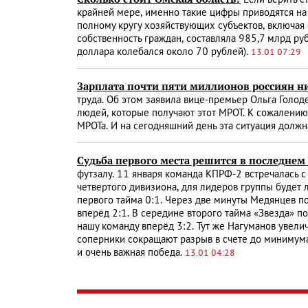
Если верить с
крайней мере, именно такие цифры приводятся на
полному кругу хозяйствующих субъектов, включая
собственность граждан, составляла 985,7 млрд ру
доллара колебался около 70 рублей).
13.01 07:29
Зарплата почти пяти миллионов россиян 
труда. Об этом заявила вице-премьер Ольга Голод
людей, которые получают этот МРОТ. К сожалению,
МРОТа. И на сегодняшний день эта ситуация должн
Судьба первого места решится в последнем
футзалу. 11 января команда КПРФ-2 встречалась с
четвертого дивизиона, для лидеров группы будет 
первого тайма 0:1. Через две минуты Медянцев по
вперёд 2:1. В середине второго тайма «Звезда» п
нашу команду вперёд 3:2. Тут же Нагуманов увелич
соперники сокращают разрыв в счете до минимума 
и очень важная победа.
13.01 04:28