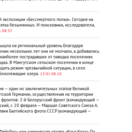
 экспозиции «Бессмертного полка». Сегодня на
тка безымянных. И поисковики, исследователи,
1 08:37
вышла на региональный уровень благодаря
нии нескольких лет они не молчали, а добивались
 наиболее пострадавших от паводка поселениях
дка. В Мангутском сельском поселении в конце
дить режим чрезвычайной ситуации, в село
 близлежащие озера.
13.01 08:10
ия — один из заключительных этапов Великой
стской Германии, осуществлённая на территории
х фронтов: 2-й Белорусский фронт (командующий —
ский, с 20 февраля — Маршал Советского Союза А.
йствии Балтийского флота СССР (командующий —