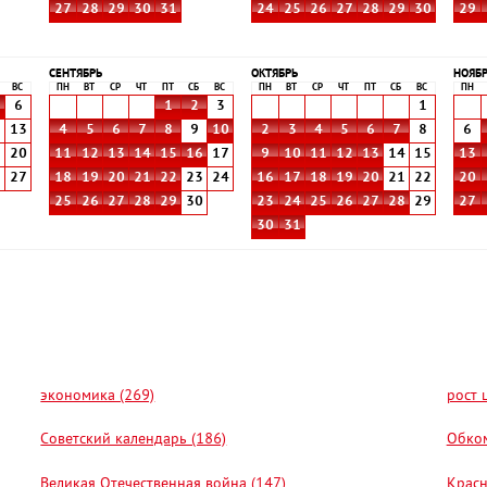
27
28
29
30
31
24
25
26
27
28
29
30
29
СЕНТЯБРЬ
ОКТЯБРЬ
НОЯБ
ВС
ПН
ВТ
СР
ЧТ
ПТ
СБ
ВС
ПН
ВТ
СР
ЧТ
ПТ
СБ
ВС
ПН
6
1
2
3
1
2
13
4
5
6
7
8
9
10
2
3
4
5
6
7
8
6
9
20
11
12
13
14
15
16
17
9
10
11
12
13
14
15
13
6
27
18
19
20
21
22
23
24
16
17
18
19
20
21
22
20
25
26
27
28
29
30
23
24
25
26
27
28
29
27
30
31
экономика (269)
рост 
Советский календарь (186)
Обком
Великая Отечественная война (147)
Красн