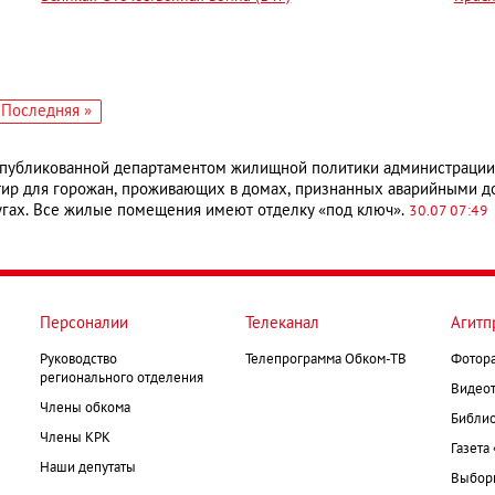
едующая
Последняя
Последняя »
аница
страница
публикованной департаментом жилищной политики администрации 
ир для горожан, проживающих в домах, признанных аварийными до 
гах. Все жилые помещения имеют отделку «под ключ».
30.07 07:49
Персоналии
Телеканал
Агитп
Руководство
Телепрограмма Обком-ТВ
Фотор
регионального отделения
Видеот
Члены обкома
Библио
Члены КРК
Газета
Наши депутаты
Выборк