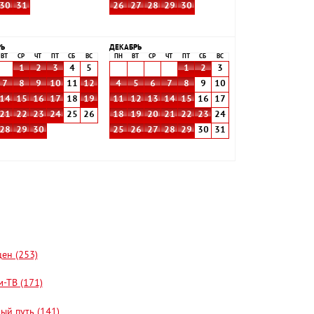
30
31
26
27
28
29
30
РЬ
ДЕКАБРЬ
ВТ
СР
ЧТ
ПТ
СБ
ВС
ПН
ВТ
СР
ЧТ
ПТ
СБ
ВС
1
2
3
4
5
1
2
3
7
8
9
10
11
12
4
5
6
7
8
9
10
14
15
16
17
18
19
11
12
13
14
15
16
17
21
22
23
24
25
26
18
19
20
21
22
23
24
28
29
30
25
26
27
28
29
30
31
цен (253)
-ТВ (171)
ый путь (141)