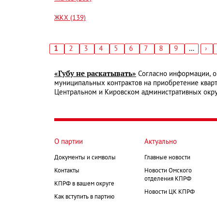
ЖКХ (139)
Текущая
1
Страница
2
Страница
3
Страница
4
Страница
5
Страница
6
Страница
7
Страница
8
Страница
9
…
Сл
›
страница
стр
Нумерация
страниц
«Губу не раскатывать»
Согласно информации, о
муниципальных контрактов на приобретение кварт
Центральном и Кировском административных окру
О партии
Актуально
Документы и символы
Главные новости
Контакты
Новости Омского
отделения КПРФ
КПРФ в вашем округе
Новости ЦК КПРФ
Как вступить в партию