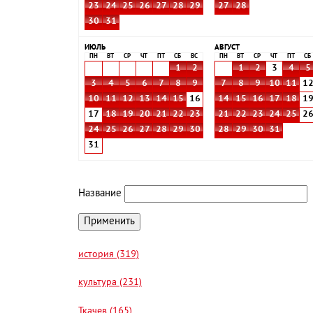
23
24
25
26
27
28
29
27
28
30
31
ИЮЛЬ
АВГУСТ
ПН
ВТ
СР
ЧТ
ПТ
СБ
ВС
ПН
ВТ
СР
ЧТ
ПТ
СБ
1
2
1
2
3
4
5
3
4
5
6
7
8
9
7
8
9
10
11
1
10
11
12
13
14
15
16
14
15
16
17
18
1
17
18
19
20
21
22
23
21
22
23
24
25
2
24
25
26
27
28
29
30
28
29
30
31
31
Название
история (319)
культура (231)
Ткачев (165)