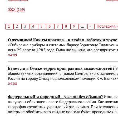
ЖКХ (139)
Текущая
1
Страница
2
Страница
3
Страница
4
Страница
5
Страница
6
Страница
7
Страница
8
Страница
9
…
Следующая
›
Последняя
Последняя 
страница
страница
страница
Нумерация
страниц
О женщина! Как ты красива – в любви, заботах и труде
«Сибирские приборы и системы» Ларису Борисовну Сидличенко.
день 29 августа 1985 года. Была наслышана, что предприятие в
04:09
Будет ли в Омске территория равных возможностей?
В
общественных объединений с главой Центрального администр
России по городу Омску подполковником полиции Р. А. Валиа
04:08
Федеральный и народный – уже ли без обмана?
Итак, в 
выпущены облигации нового Федерального займа. Как пояснил
география кредитных учреждений расширится. При вступлении 
потерь не обойтись, зато каждые полгода будет проводиться 