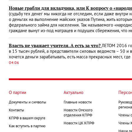
Новые грабли для вкладчика, или К вопросу о «народ
(судьбу тех денег мы никогда не отследим, если даже внутри 
о деньгах на выполнение майских указов Путина, жить которы
федерального займа для населения. Так называемого «народно
граждане вынут из-под матрацев и подушек сбережения, что не 
Власть не уважает учителя. А есть за что?
ЛЕТОМ 2016 го
в 15 тысяч рублей, а представители силовых ведомств – 50 и 
хочется деньги зарабатывать, есть масса прекрасных мест, где
04:06
О партии
Актуально
Персо
Документы и символы
Главные новости
Руковод
региона
Контакты
Новости Омского
отделения КПРФ
Члены 
КПРФ в вашем округе
Новости ЦК КПРФ
Члены 
Как вступить в партию
Наши д