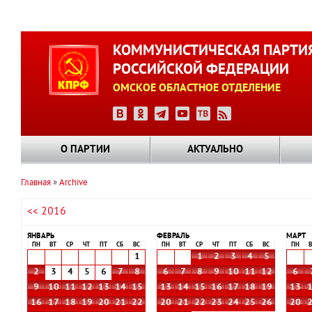
Перейти
к
КОММУНИСТИЧЕСКАЯ ПАРТИ
основному
РОССИЙСКОЙ ФЕДЕРАЦИИ
содержанию
ОМСКОЕ ОБЛАСТНОЕ ОТДЕЛЕНИЕ
О ПАРТИИ
АКТУАЛЬНО
Главная
Archive
Строка
<< 2016
навигации
ЯНВАРЬ
ФЕВРАЛЬ
МАРТ
ПН
ВТ
СР
ЧТ
ПТ
СБ
ВС
ПН
ВТ
СР
ЧТ
ПТ
СБ
ВС
ПН
В
1
1
2
3
4
5
2
3
4
5
6
7
8
6
7
8
9
10
11
12
6
9
10
11
12
13
14
15
13
14
15
16
17
18
19
13
16
17
18
19
20
21
22
20
21
22
23
24
25
26
20