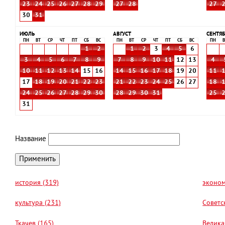
23
24
25
26
27
28
29
27
28
27
30
31
ИЮЛЬ
АВГУСТ
СЕНТЯБ
ПН
ВТ
СР
ЧТ
ПТ
СБ
ВС
ПН
ВТ
СР
ЧТ
ПТ
СБ
ВС
ПН
В
1
2
1
2
3
4
5
6
3
4
5
6
7
8
9
7
8
9
10
11
12
13
4
10
11
12
13
14
15
16
14
15
16
17
18
19
20
11
17
18
19
20
21
22
23
21
22
23
24
25
26
27
18
24
25
26
27
28
29
30
28
29
30
31
25
31
Название
история (319)
эконом
культура (231)
Советс
Ткачев (165)
Велика