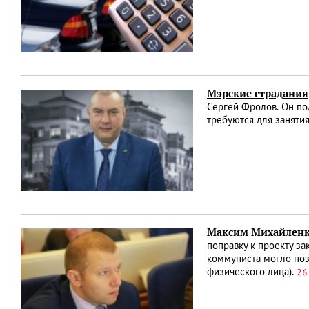
Мэрские страдания
Сергей Фролов. Он по
требуются для заняти
Максим Михайленко
поправку к проекту з
коммуниста могло поз
физического лица).
26