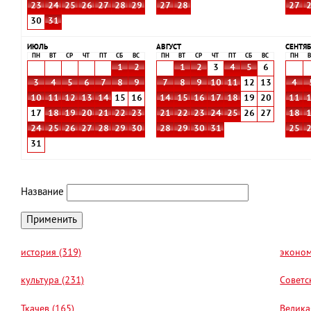
23
24
25
26
27
28
29
27
28
27
30
31
ИЮЛЬ
АВГУСТ
СЕНТЯБ
ПН
ВТ
СР
ЧТ
ПТ
СБ
ВС
ПН
ВТ
СР
ЧТ
ПТ
СБ
ВС
ПН
В
1
2
1
2
3
4
5
6
3
4
5
6
7
8
9
7
8
9
10
11
12
13
4
10
11
12
13
14
15
16
14
15
16
17
18
19
20
11
17
18
19
20
21
22
23
21
22
23
24
25
26
27
18
24
25
26
27
28
29
30
28
29
30
31
25
31
Название
история (319)
эконом
культура (231)
Советс
Ткачев (165)
Велика