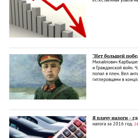
естественная убыль н
"Нет большей побе
Михайлович Карбышев 
и Гражданской войн. 
попал в плен. Вел ан
гитлеровцами в концл
Я плачу налоги – г
налога за 2016 год.
2