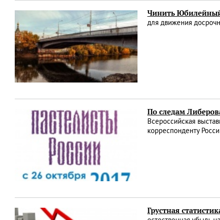
Чинить Юбилейный
для движения досрочно
По следам Либеров
Всероссийская выстав
корреспонденту Росси
Грустная статисти