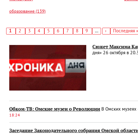
образование (139)
Текущая
1
Страница
2
Страница
3
Страница
4
Страница
5
Страница
6
Страница
7
Страница
8
Страница
9
…
Следующая
›
Последняя
Последняя 
страница
страница
страница
Нумерация
страниц
Сюжет Максима Каб
дня» 26 октября в 20
Обком-ТВ: Омские музеи о Революции
В Омских музеях 
18:24
Заседание Законодательного собрания Омской области 