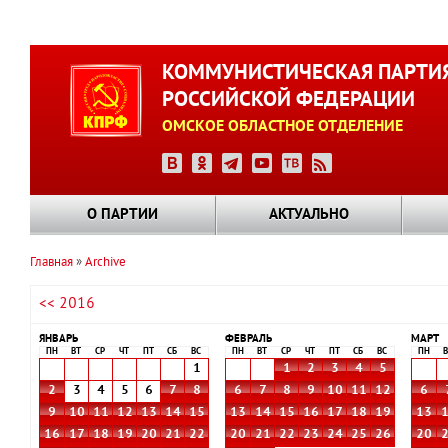
Перейти
к
КОММУНИСТИЧЕСКАЯ ПАРТИ
основному
РОССИЙСКОЙ ФЕДЕРАЦИИ
содержанию
ОМСКОЕ ОБЛАСТНОЕ ОТДЕЛЕНИЕ
О ПАРТИИ
АКТУАЛЬНО
Главная
Archive
Строка
<< 2016
навигации
ЯНВАРЬ
ФЕВРАЛЬ
МАРТ
ПН
ВТ
СР
ЧТ
ПТ
СБ
ВС
ПН
ВТ
СР
ЧТ
ПТ
СБ
ВС
ПН
В
1
1
2
3
4
5
2
3
4
5
6
7
8
6
7
8
9
10
11
12
6
9
10
11
12
13
14
15
13
14
15
16
17
18
19
13
16
17
18
19
20
21
22
20
21
22
23
24
25
26
20