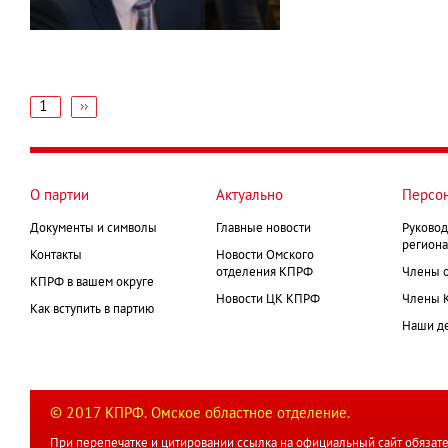
1
Следующая
››
страница
Нумерация
страниц
О партии
Актуально
Персо
Документы и символы
Главные новости
Руковод
региона
Контакты
Новости Омского
отделения КПРФ
Члены 
КПРФ в вашем округе
Новости ЦК КПРФ
Члены 
Как вступить в партию
Наши д
© 2017 КПРФ. Омское областное отделение.
При перепечатке и цитировании ссылка на официальный сайт обязате