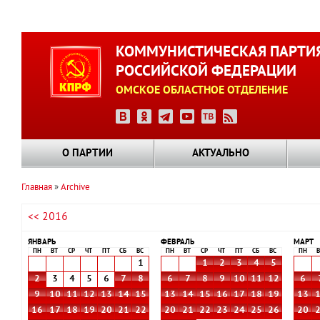
Перейти
к
КОММУНИСТИЧЕСКАЯ ПАРТИ
основному
РОССИЙСКОЙ ФЕДЕРАЦИИ
содержанию
ОМСКОЕ ОБЛАСТНОЕ ОТДЕЛЕНИЕ
О ПАРТИИ
АКТУАЛЬНО
Главная
Archive
Строка
<< 2016
навигации
ЯНВАРЬ
ФЕВРАЛЬ
МАРТ
ПН
ВТ
СР
ЧТ
ПТ
СБ
ВС
ПН
ВТ
СР
ЧТ
ПТ
СБ
ВС
ПН
В
1
1
2
3
4
5
2
3
4
5
6
7
8
6
7
8
9
10
11
12
6
9
10
11
12
13
14
15
13
14
15
16
17
18
19
13
16
17
18
19
20
21
22
20
21
22
23
24
25
26
20