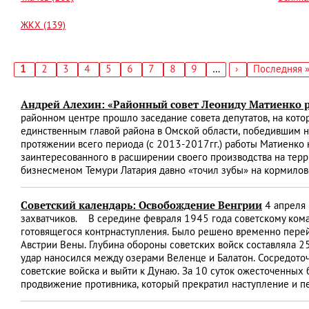
ЖКХ (139)
Текущая
1
Страница
2
Страница
3
Страница
4
Страница
5
Страница
6
Страница
7
Страница
8
Страница
9
…
Следующая
›
Последняя
Последняя 
страница
страница
страница
Нумерация
страниц
Андрей Алехин: «Районный совет Леониду Матиенко р
районном центре прошло заседание совета депутатов, на кот
единственным главой района в Омской области, победившим н
протяжении всего периода (с 2013-2017гг.) работы Матиенко на
заинтересованного в расширении своего производства на те
бизнесменом Темури Латария давно «точил зубы» на кормило
Советский календарь: Освобождение Венгрии
4 апреля 
захватчиков. В середине февраля 1945 года советскому кома
готовящегося контрнаступления. Было решено временно перейт
Австрии Вены. Глубина обороны советских войск составляла 
удар наносился между озерами Веленце и Балатон. Сосредоточ
советские войска и выйти к Дунаю. За 10 суток ожесточенных 
продвижение противника, который прекратил наступление и п