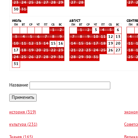
23
24
25
26
27
28
29
27
28
27
30
31
ИЮЛЬ
АВГУСТ
СЕНТЯБ
ПН
ВТ
СР
ЧТ
ПТ
СБ
ВС
ПН
ВТ
СР
ЧТ
ПТ
СБ
ВС
ПН
В
1
2
1
2
3
4
5
6
3
4
5
6
7
8
9
7
8
9
10
11
12
13
4
10
11
12
13
14
15
16
14
15
16
17
18
19
20
11
17
18
19
20
21
22
23
21
22
23
24
25
26
27
18
24
25
26
27
28
29
30
28
29
30
31
25
31
Название
история (319)
эконом
культура (231)
Советс
Ткачев (165)
Велика