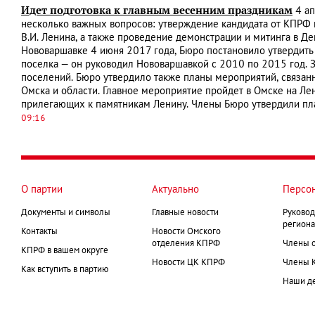
Идет подготовка к главным весенним праздникам
4 ап
несколько важных вопросов: утверждение кандидата от КПРФ 
В.И. Ленина, а также проведение демонстрации и митинга в Д
Нововаршавке 4 июня 2017 года, Бюро постановило утвердить
поселка — он руководил Нововаршавкой с 2010 по 2015 год. З
поселений. Бюро утвердило также планы мероприятий, связанн
Омска и области. Главное мероприятие пройдет в Омске на Л
прилегающих к памятникам Ленину. Члены Бюро утвердили п
09:16
О партии
Актуально
Персо
Документы и символы
Главные новости
Руковод
региона
Контакты
Новости Омского
отделения КПРФ
Члены 
КПРФ в вашем округе
Новости ЦК КПРФ
Члены 
Как вступить в партию
Наши д