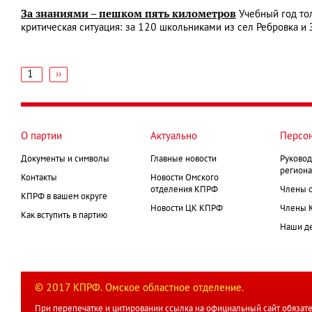
За знаниями – пешком пять километров
Учебный год тол
критическая ситуация: за 120 школьниками из сел Ребровка и
1
Следующая
››
страница
Нумерация
страниц
О партии
Актуально
Персо
Документы и символы
Главные новости
Руковод
региона
Контакты
Новости Омского
отделения КПРФ
Члены 
КПРФ в вашем округе
Новости ЦК КПРФ
Члены 
Как вступить в партию
Наши д
© 2017 КПРФ. Омское областное отделение.
При перепечатке и цитировании ссылка на официальный сайт обязате