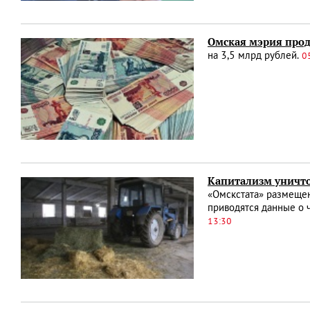
Омская мэрия прод
на 3,5 млрд рублей.
0
Капитализм уничто
«Омскстата» размещен
приводятся данные о 
13:30