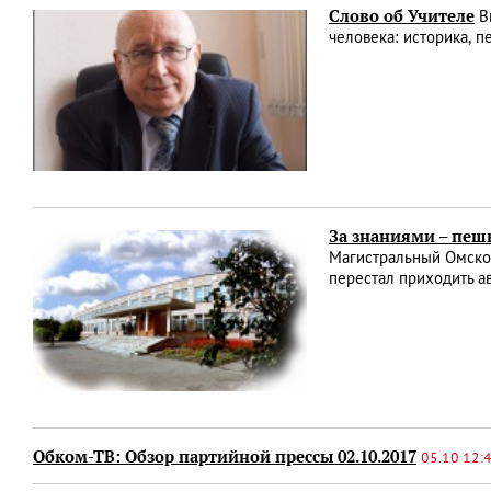
Слово об Учителе
Ви
человека: историка, п
За знаниями – пеш
Магистральный Омског
перестал приходить а
Обком-ТВ: Обзор партийной прессы 02.10.2017
05.10 12: