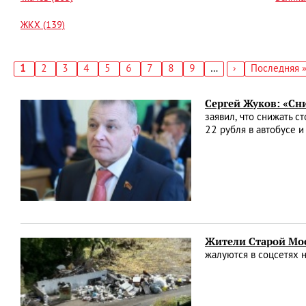
ЖКХ (139)
Текущая
1
Страница
2
Страница
3
Страница
4
Страница
5
Страница
6
Страница
7
Страница
8
Страница
9
…
Следующая
›
Последняя
Последняя 
страница
страница
страница
Нумерация
страниц
Сергей Жуков: «Сн
заявил, что снижать с
22 рубля в автобусе и
Жители Старой Мос
жалуются в соцсетях 