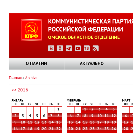
Перейти
к
КОММУНИСТИЧЕСКАЯ ПАРТИ
основному
РОССИЙСКОЙ ФЕДЕРАЦИИ
содержанию
ОМСКОЕ ОБЛАСТНОЕ ОТДЕЛЕНИЕ
О ПАРТИИ
АКТУАЛЬНО
Главная
Archive
Строка
<< 2016
навигации
ЯНВАРЬ
ФЕВРАЛЬ
МАРТ
ПН
ВТ
СР
ЧТ
ПТ
СБ
ВС
ПН
ВТ
СР
ЧТ
ПТ
СБ
ВС
ПН
В
1
1
2
3
4
5
2
3
4
5
6
7
8
6
7
8
9
10
11
12
6
9
10
11
12
13
14
15
13
14
15
16
17
18
19
13
16
17
18
19
20
21
22
20
21
22
23
24
25
26
20