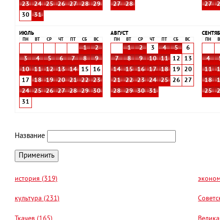
23
24
25
26
27
28
29
27
28
27
30
31
ИЮЛЬ
АВГУСТ
СЕНТЯБ
ПН
ВТ
СР
ЧТ
ПТ
СБ
ВС
ПН
ВТ
СР
ЧТ
ПТ
СБ
ВС
ПН
В
1
2
1
2
3
4
5
6
3
4
5
6
7
8
9
7
8
9
10
11
12
13
4
10
11
12
13
14
15
16
14
15
16
17
18
19
20
11
17
18
19
20
21
22
23
21
22
23
24
25
26
27
18
24
25
26
27
28
29
30
28
29
30
31
25
31
Название
история (319)
эконом
культура (231)
Советс
Ткачев (165)
Велика