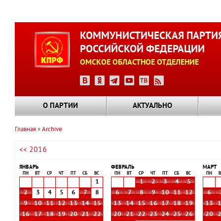
Перейти
к
КОММУНИСТИЧЕСКАЯ ПАРТИ
основному
РОССИЙСКОЙ ФЕДЕРАЦИИ
содержанию
ОМСКОЕ ОБЛАСТНОЕ ОТДЕЛЕНИЕ
О ПАРТИИ
АКТУАЛЬНО
Главная
Archive
Строка
<< 2016
навигации
ЯНВАРЬ
ФЕВРАЛЬ
МАРТ
ПН
ВТ
СР
ЧТ
ПТ
СБ
ВС
ПН
ВТ
СР
ЧТ
ПТ
СБ
ВС
ПН
В
1
1
2
3
4
5
2
3
4
5
6
7
8
6
7
8
9
10
11
12
6
9
10
11
12
13
14
15
13
14
15
16
17
18
19
13
16
17
18
19
20
21
22
20
21
22
23
24
25
26
20