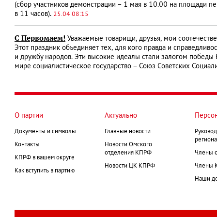
(сбор участников демонстрации – 1 мая в 10.00 на площади п
в 11 часов).
25.04 08:15
С Первомаем!
Уважаемые товарищи, друзья, мои соотечеств
Этот праздник объединяет тех, для кого правда и справедливост
и дружбу народов. Эти высокие идеалы стали залогом победы 
мире социалистическое государство – Союз Советских Социал
О партии
Актуально
Персо
Документы и символы
Главные новости
Руковод
региона
Контакты
Новости Омского
отделения КПРФ
Члены 
КПРФ в вашем округе
Новости ЦК КПРФ
Члены 
Как вступить в партию
Наши д