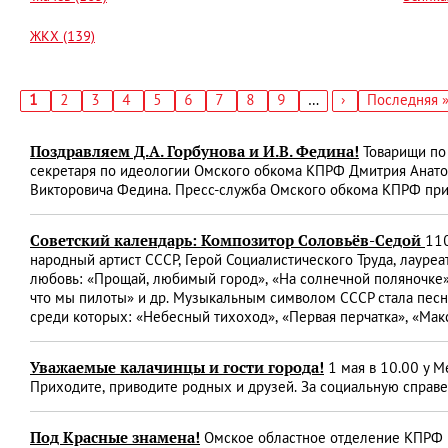
ЖКХ (139)
Текущая
1
Страница
2
Страница
3
Страница
4
Страница
5
Страница
6
Страница
7
Страница
8
Страница
9
…
Следующая
›
Последняя
Последняя 
страница
страница
страница
Нумерация
страниц
Поздравляем Д.А. Горбунова и И.В. Федина!
Товарищи по 
секретаря по идеологии Омского обкома КПРФ Дмитрия Анато
Викторовича Федина. Пресс-служба Омского обкома КПРФ прис
Советский календарь: Композитор Соловьёв-Седой
110
народный артист СССР, Герой Социалистического Труда, лауре
любовь: «Прощай, любимый город», «На солнечной поляночке», 
что мы пилоты» и др. Музыкальным символом СССР стала песн
среди которых: «Небесный тихоход», «Первая перчатка», «Мак
Уважаемые калачинцы и гости города!
1 мая в 10.00 у 
Приходите, приводите родных и друзей. За социальную справ
Под Красные знамена!
Омское областное отделение КПРФ 