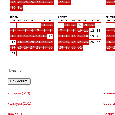
23
24
25
26
27
28
29
27
28
27
30
31
ИЮЛЬ
АВГУСТ
СЕНТЯБ
ПН
ВТ
СР
ЧТ
ПТ
СБ
ВС
ПН
ВТ
СР
ЧТ
ПТ
СБ
ВС
ПН
В
1
2
1
2
3
4
5
6
3
4
5
6
7
8
9
7
8
9
10
11
12
13
4
10
11
12
13
14
15
16
14
15
16
17
18
19
20
11
17
18
19
20
21
22
23
21
22
23
24
25
26
27
18
24
25
26
27
28
29
30
28
29
30
31
25
31
Название
история (319)
эконом
культура (231)
Советс
Ткачев (165)
Велика