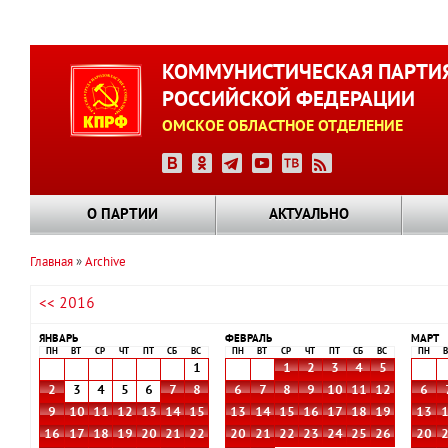
Перейти
к
КОММУНИСТИЧЕСКАЯ ПАРТИ
основному
РОССИЙСКОЙ ФЕДЕРАЦИИ
содержанию
ОМСКОЕ ОБЛАСТНОЕ ОТДЕЛЕНИЕ
О ПАРТИИ
АКТУАЛЬНО
Главная
Archive
Строка
<< 2016
навигации
ЯНВАРЬ
ФЕВРАЛЬ
МАРТ
ПН
ВТ
СР
ЧТ
ПТ
СБ
ВС
ПН
ВТ
СР
ЧТ
ПТ
СБ
ВС
ПН
В
1
1
2
3
4
5
2
3
4
5
6
7
8
6
7
8
9
10
11
12
6
9
10
11
12
13
14
15
13
14
15
16
17
18
19
13
16
17
18
19
20
21
22
20
21
22
23
24
25
26
20