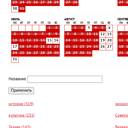
23
24
25
26
27
28
29
27
28
27
30
31
ИЮЛЬ
АВГУСТ
СЕНТЯБ
ПН
ВТ
СР
ЧТ
ПТ
СБ
ВС
ПН
ВТ
СР
ЧТ
ПТ
СБ
ВС
ПН
В
1
2
1
2
3
4
5
6
3
4
5
6
7
8
9
7
8
9
10
11
12
13
4
10
11
12
13
14
15
16
14
15
16
17
18
19
20
11
17
18
19
20
21
22
23
21
22
23
24
25
26
27
18
24
25
26
27
28
29
30
28
29
30
31
25
31
Название
история (319)
эконом
культура (231)
Советс
Ткачев (165)
Велика