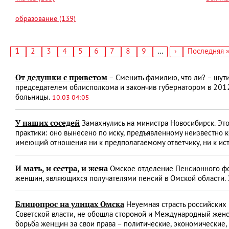
образование (139)
Текущая
1
Страница
2
Страница
3
Страница
4
Страница
5
Страница
6
Страница
7
Страница
8
Страница
9
…
Следующая
›
Последняя
Последняя 
страница
страница
страница
Нумерация
страниц
От дедушки с приветом
– Сменить фамилию, что ли? – шут
председателем облисполкома и закончив губернатором в 2012­
больницы.
10.03 04:05
У наших соседей
Замахнулись на министра Новосибирск. Эт
практики: оно вынесено по иску, предъявленному неизвестно к
имеющий отношения ни к предполагаемому ответчику, ни к ис
И мать, и сестра, и жена
Омское отделение Пенсионного фон
женщин, являющихся получателями пенсий в Омской области. Э
Блицопрос на улицах Омска
Неуемная страсть российских
Советской власти, не обошла стороной и Международный женс
борьба женщин за свои права – политические, экономические, 