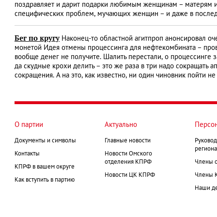
поздравляет и дарит подарки любимым женщинам – матерям и ж
специфических проблем, мучающих женщин – и даже в послед
Бег по кругу
Наконец-то областной агитпроп анонсировал оч
монетой Идея отмены процессинга для нефтекомбината – пров
вообще денег не получите. Шалить перестали, о процессинге 
да скудные крохи делить – это же раза в три надо сокращать а
сокращения. А на это, как известно, ни один чиновник пойти н
О партии
Актуально
Персо
Документы и символы
Главные новости
Руковод
региона
Контакты
Новости Омского
отделения КПРФ
Члены 
КПРФ в вашем округе
Новости ЦК КПРФ
Члены 
Как вступить в партию
Наши д