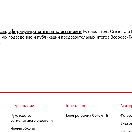
нам, сформулированным классиками
Руководитель Омскстата 
ную подведению и публикации предварительных итогов Всероссийс
52
Персоналии
Телеканал
Агитп
Руководство
Телепрограмма Обком-ТВ
Фотор
регионального отделения
Видеот
Члены обкома
Библио