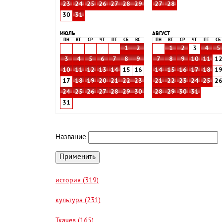
23
24
25
26
27
28
29
27
28
30
31
ИЮЛЬ
АВГУСТ
ПН
ВТ
СР
ЧТ
ПТ
СБ
ВС
ПН
ВТ
СР
ЧТ
ПТ
СБ
1
2
1
2
3
4
5
3
4
5
6
7
8
9
7
8
9
10
11
1
10
11
12
13
14
15
16
14
15
16
17
18
1
17
18
19
20
21
22
23
21
22
23
24
25
2
24
25
26
27
28
29
30
28
29
30
31
31
Название
история (319)
культура (231)
Ткачев (165)