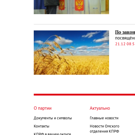
По зако
посвящён
21.12 08:
О партии
Актуально
Документы и символы
Главные новости
Контакты
Новости Омского
отделения КПРФ
КПРФ в вашем округе