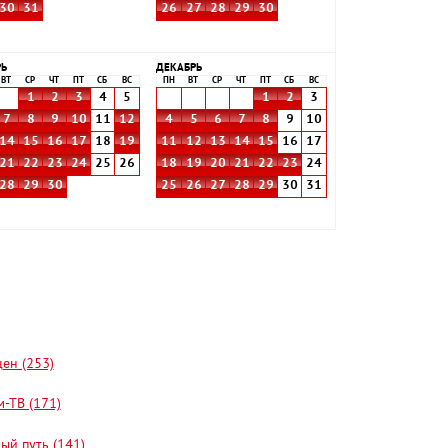
30
31
26
27
28
29
30
РЬ
ДЕКАБРЬ
ВТ
СР
ЧТ
ПТ
СБ
ВС
ПН
ВТ
СР
ЧТ
ПТ
СБ
ВС
1
2
3
4
5
1
2
3
7
8
9
10
11
12
4
5
6
7
8
9
10
14
15
16
17
18
19
11
12
13
14
15
16
17
21
22
23
24
25
26
18
19
20
21
22
23
24
28
29
30
25
26
27
28
29
30
31
цен (253)
-ТВ (171)
ый путь (141)