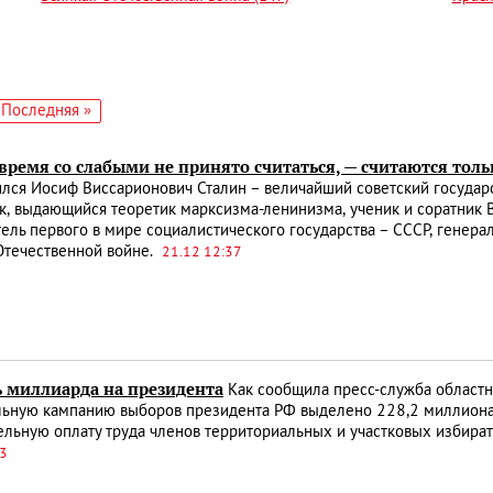
едующая
Последняя
Последняя »
аница
страница
время со слабыми не принято считаться, — считаются толь
ился Иосиф Виссарионович Сталин – величайший советский госуда
, выдающийся теоретик марксизма-ленинизма, ученик и соратник В.
ель первого в мире социалистического государства – СССР, генера
Отечественной войне.
21.12 12:37
ь миллиарда на президента
Как сообщила пресс-служба областн
льную кампанию выборов президента РФ выделено 228,2 миллиона 
льную оплату труда членов территориальных и участковых избира
53