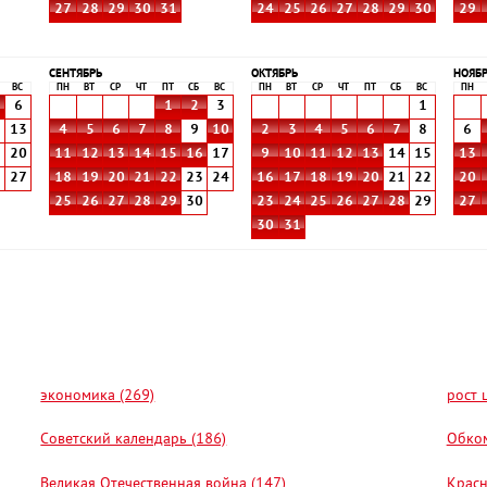
27
28
29
30
31
24
25
26
27
28
29
30
29
СЕНТЯБРЬ
ОКТЯБРЬ
НОЯБ
ВС
ПН
ВТ
СР
ЧТ
ПТ
СБ
ВС
ПН
ВТ
СР
ЧТ
ПТ
СБ
ВС
ПН
6
1
2
3
1
2
13
4
5
6
7
8
9
10
2
3
4
5
6
7
8
6
9
20
11
12
13
14
15
16
17
9
10
11
12
13
14
15
13
6
27
18
19
20
21
22
23
24
16
17
18
19
20
21
22
20
25
26
27
28
29
30
23
24
25
26
27
28
29
27
30
31
экономика (269)
рост 
Советский календарь (186)
Обком
Великая Отечественная война (147)
Красн