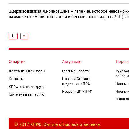
Жириновщина
Жириновщина — явление, которое невозможно
название от имени основателя и бессменного лидера ЛДПР, э
1
Следующая
››
страница
Нумерация
страниц
О партии
Актуально
Персо
Документы и символы
Главные новости
Руковод
региона
Контакты
Новости Омского
отделения КПРФ
Члены 
КПРФ в вашем округе
Новости ЦК КПРФ
Члены 
Как вступить в партию
Наши д
© 2017 КПРФ. Омское областное отделение.