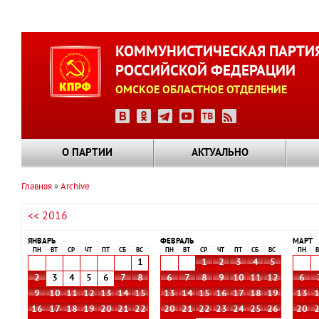
Перейти
к
КОММУНИСТИЧЕСКАЯ ПАРТИ
основному
РОССИЙСКОЙ ФЕДЕРАЦИИ
содержанию
ОМСКОЕ ОБЛАСТНОЕ ОТДЕЛЕНИЕ
О ПАРТИИ
АКТУАЛЬНО
Главная
Archive
Строка
<< 2016
навигации
ЯНВАРЬ
ФЕВРАЛЬ
МАРТ
ПН
ВТ
СР
ЧТ
ПТ
СБ
ВС
ПН
ВТ
СР
ЧТ
ПТ
СБ
ВС
ПН
В
1
1
2
3
4
5
2
3
4
5
6
7
8
6
7
8
9
10
11
12
6
9
10
11
12
13
14
15
13
14
15
16
17
18
19
13
16
17
18
19
20
21
22
20
21
22
23
24
25
26
20