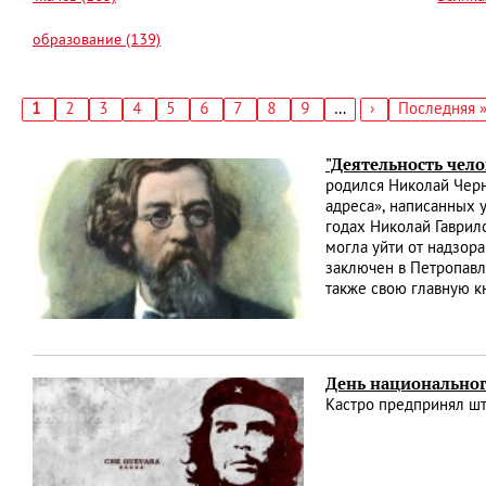
образование (139)
Текущая
1
Страница
2
Страница
3
Страница
4
Страница
5
Страница
6
Страница
7
Страница
8
Страница
9
…
Следующая
›
Последняя
Последняя 
страница
страница
страница
Нумерация
страниц
"Деятельность чел
родился Николай Черн
адреса», написанных 
годах Николай Гаврил
могла уйти от надзор
заключен в Петропавло
также свою главную к
День национальног
Кастро предпринял шт