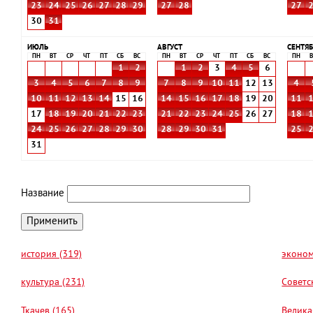
23
24
25
26
27
28
29
27
28
27
30
31
ИЮЛЬ
АВГУСТ
СЕНТЯБ
ПН
ВТ
СР
ЧТ
ПТ
СБ
ВС
ПН
ВТ
СР
ЧТ
ПТ
СБ
ВС
ПН
В
1
2
1
2
3
4
5
6
3
4
5
6
7
8
9
7
8
9
10
11
12
13
4
10
11
12
13
14
15
16
14
15
16
17
18
19
20
11
17
18
19
20
21
22
23
21
22
23
24
25
26
27
18
24
25
26
27
28
29
30
28
29
30
31
25
31
Название
история (319)
эконом
культура (231)
Советс
Ткачев (165)
Велика