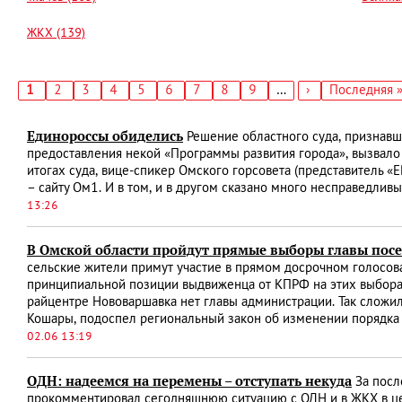
ЖКХ (139)
Текущая
1
Страница
2
Страница
3
Страница
4
Страница
5
Страница
6
Страница
7
Страница
8
Страница
9
…
Следующая
›
Последняя
Последняя 
страница
страница
страница
Нумерация
страниц
Единороссы обиделись
Решение областного суда, признавш
предоставления некой «Программы развития города», вызвало
итогах суда, вице-спикер Омского горсовета (представитель 
– сайту Ом1. И в том, и в другом сказано много несправедли
13:26
В Омской области пройдут прямые выборы главы пос
сельские жители примут участие в прямом досрочном голосова
принципиальной позиции выдвиженца от КПРФ на этих выбора
райцентре Нововаршавка нет главы администрации. Так сложил
Кошары, подоспел региональный закон об изменении порядка 
02.06 13:19
ОДН: надеемся на перемены – отступать некуда
За посл
прокомментировал сегодняшнюю ситуацию с ОДН и в ЖКХ в цел