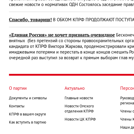
свежие новости о нормативах ОДН Состоялось заседание прав
Спасибо, товарищ!
В ОБКОМ КПРФ ПРОДОЛЖАЮТ ПОСТУПАТ
«Единая Россия» не хочет признать очевидное
Бесконеч
внятных (без претензий со стороны правоохранительных органо
кандидата от КПРФ Виктора Жаркова, продемонстрировали криз
имиджевыми потерями и перестать в конце концов смешить Р
очередной раз выступил за возврат к прямым выборам глав м
О партии
Актуально
Персо
Документы и символы
Главные новости
Руковод
региона
Контакты
Новости Омского
отделения КПРФ
Члены 
КПРФ в вашем округе
Новости ЦК КПРФ
Члены 
Как вступить в партию
Наши д