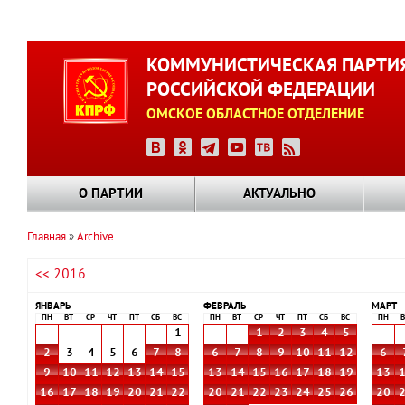
Перейти
к
КОММУНИСТИЧЕСКАЯ ПАРТИ
основному
РОССИЙСКОЙ ФЕДЕРАЦИИ
содержанию
ОМСКОЕ ОБЛАСТНОЕ ОТДЕЛЕНИЕ
О ПАРТИИ
АКТУАЛЬНО
Главная
Archive
Строка
<< 2016
навигации
ЯНВАРЬ
ФЕВРАЛЬ
МАРТ
ПН
ВТ
СР
ЧТ
ПТ
СБ
ВС
ПН
ВТ
СР
ЧТ
ПТ
СБ
ВС
ПН
В
1
1
2
3
4
5
2
3
4
5
6
7
8
6
7
8
9
10
11
12
6
9
10
11
12
13
14
15
13
14
15
16
17
18
19
13
16
17
18
19
20
21
22
20
21
22
23
24
25
26
20