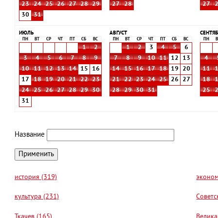
23
24
25
26
27
28
29
27
28
27
30
31
ИЮЛЬ
АВГУСТ
СЕНТЯБ
ПН
ВТ
СР
ЧТ
ПТ
СБ
ВС
ПН
ВТ
СР
ЧТ
ПТ
СБ
ВС
ПН
В
1
2
1
2
3
4
5
6
3
4
5
6
7
8
9
7
8
9
10
11
12
13
4
10
11
12
13
14
15
16
14
15
16
17
18
19
20
11
17
18
19
20
21
22
23
21
22
23
24
25
26
27
18
24
25
26
27
28
29
30
28
29
30
31
25
31
Название
история (319)
эконом
культура (231)
Советс
Ткачев (165)
Велика