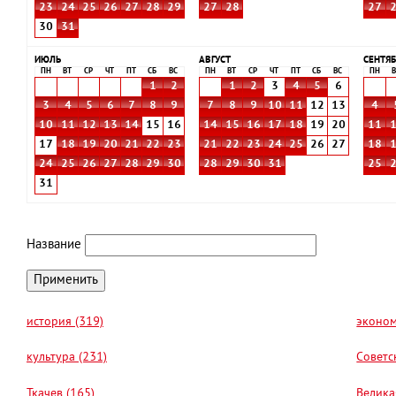
23
24
25
26
27
28
29
27
28
27
30
31
ИЮЛЬ
АВГУСТ
СЕНТЯБ
ПН
ВТ
СР
ЧТ
ПТ
СБ
ВС
ПН
ВТ
СР
ЧТ
ПТ
СБ
ВС
ПН
В
1
2
1
2
3
4
5
6
3
4
5
6
7
8
9
7
8
9
10
11
12
13
4
10
11
12
13
14
15
16
14
15
16
17
18
19
20
11
17
18
19
20
21
22
23
21
22
23
24
25
26
27
18
24
25
26
27
28
29
30
28
29
30
31
25
31
Название
история (319)
эконом
культура (231)
Советс
Ткачев (165)
Велика