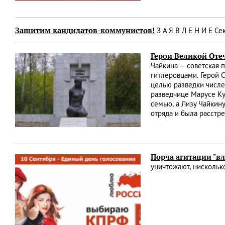
Защитим кандидатов-коммунистов!
З А Я В Л Е Н И Е 
Герои Великой Оте
Чайкина — советская 
гитлеровцами. Герой 
целью разведки числе
разведчице Марусе Ку
семью, а Лизу Чайкин
отряда и была расстр
Порча агитации "вл
уничтожают, нисколько