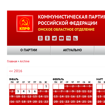
Перейти
к
КОММУНИСТИЧЕСКАЯ ПАРТИ
основному
РОССИЙСКОЙ ФЕДЕРАЦИИ
содержанию
ОМСКОЕ ОБЛАСТНОЕ ОТДЕЛЕНИЕ
О ПАРТИИ
АКТУАЛЬНО
Главная
Archive
Строка
<< 2016
навигации
ЯНВАРЬ
ФЕВРАЛЬ
МАРТ
ПН
ВТ
СР
ЧТ
ПТ
СБ
ВС
ПН
ВТ
СР
ЧТ
ПТ
СБ
ВС
ПН
В
1
1
2
3
4
5
2
3
4
5
6
7
8
6
7
8
9
10
11
12
6
9
10
11
12
13
14
15
13
14
15
16
17
18
19
13
16
17
18
19
20
21
22
20
21
22
23
24
25
26
20