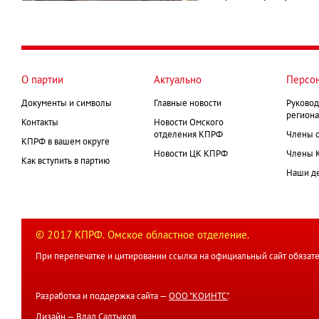
О партии
Актуально
Персо
Документы и символы
Главные новости
Руковод
региона
Контакты
Новости Омского
отделения КПРФ
Члены 
КПРФ в вашем округе
Новости ЦК КПРФ
Члены 
Как вступить в партию
Наши д
© 2017 КПРФ. Омское областное отделение.
При перепечатке и цитировании ссылка на официальный сайт обязате
Разработка и поддержка сайта —
ООО "КОИНТС"
.
Дизайн —
Влад Салтыков
.