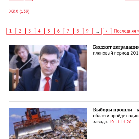
ЖКХ (139)
Текущая
1
Страница
2
Страница
3
Страница
4
Страница
5
Страница
6
Страница
7
Страница
8
Страница
9
…
Следующая
›
Последняя
Последняя 
страница
страница
страница
Нумерация
страниц
Бюджет деградаци
плановый период 201
Выборы прошли – 
области пройдет один
завода.
10.11 14:26