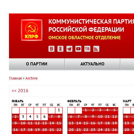
Перейти
к
КОММУНИСТИЧЕСКАЯ ПАРТИ
основному
РОССИЙСКОЙ ФЕДЕРАЦИИ
содержанию
ОМСКОЕ ОБЛАСТНОЕ ОТДЕЛЕНИЕ
О ПАРТИИ
АКТУАЛЬНО
Главная
Archive
Строка
<< 2016
навигации
ЯНВАРЬ
ФЕВРАЛЬ
МАРТ
ПН
ВТ
СР
ЧТ
ПТ
СБ
ВС
ПН
ВТ
СР
ЧТ
ПТ
СБ
ВС
ПН
В
1
1
2
3
4
5
2
3
4
5
6
7
8
6
7
8
9
10
11
12
6
9
10
11
12
13
14
15
13
14
15
16
17
18
19
13
16
17
18
19
20
21
22
20
21
22
23
24
25
26
20