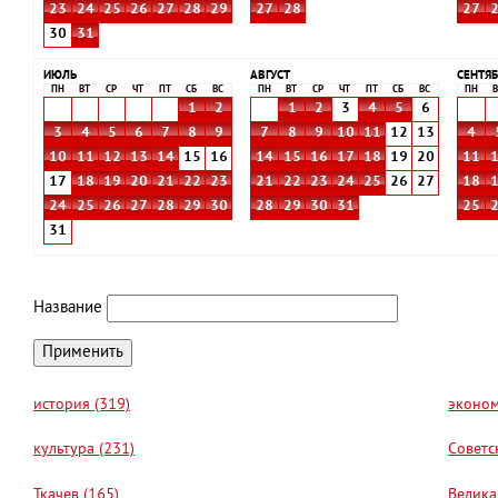
23
24
25
26
27
28
29
27
28
27
30
31
ИЮЛЬ
АВГУСТ
СЕНТЯБ
ПН
ВТ
СР
ЧТ
ПТ
СБ
ВС
ПН
ВТ
СР
ЧТ
ПТ
СБ
ВС
ПН
В
1
2
1
2
3
4
5
6
3
4
5
6
7
8
9
7
8
9
10
11
12
13
4
10
11
12
13
14
15
16
14
15
16
17
18
19
20
11
17
18
19
20
21
22
23
21
22
23
24
25
26
27
18
24
25
26
27
28
29
30
28
29
30
31
25
31
Название
история (319)
эконом
культура (231)
Советс
Ткачев (165)
Велика