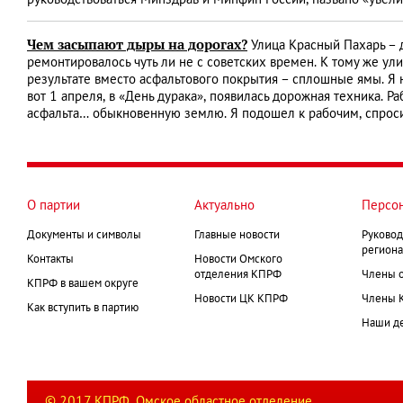
руководствоваться Минздрав и Минфин России, названо «увел
Чем засыпают дыры на дорогах?
Улица Красный Пахарь – 
ремонтировалось чуть ли не с советских времен. К тому же ули
результате вместо асфальтового покрытия – сплошные ямы. Я 
вот 1 апреля, в «День дурака», появилась дорожная техника. 
асфальта… обыкновенную землю. Я подошел к рабочим, спросил
О партии
Актуально
Персо
Документы и символы
Главные новости
Руковод
региона
Контакты
Новости Омского
отделения КПРФ
Члены 
КПРФ в вашем округе
Новости ЦК КПРФ
Члены 
Как вступить в партию
Наши д
© 2017 КПРФ. Омское областное отделение.