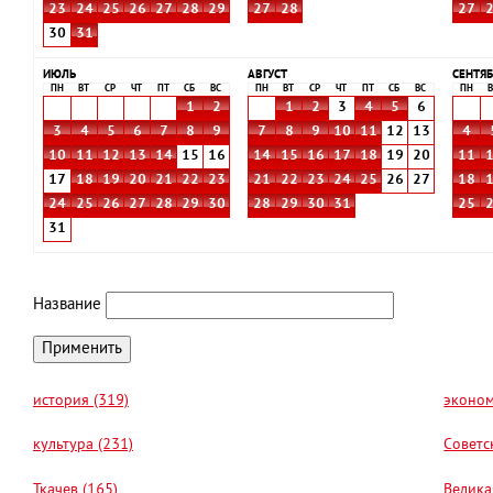
23
24
25
26
27
28
29
27
28
27
30
31
ИЮЛЬ
АВГУСТ
СЕНТЯБ
ПН
ВТ
СР
ЧТ
ПТ
СБ
ВС
ПН
ВТ
СР
ЧТ
ПТ
СБ
ВС
ПН
В
1
2
1
2
3
4
5
6
3
4
5
6
7
8
9
7
8
9
10
11
12
13
4
10
11
12
13
14
15
16
14
15
16
17
18
19
20
11
17
18
19
20
21
22
23
21
22
23
24
25
26
27
18
24
25
26
27
28
29
30
28
29
30
31
25
31
Название
история (319)
эконом
культура (231)
Советс
Ткачев (165)
Велика