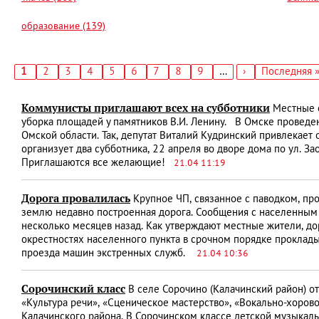
образование (139)
Текущая
1
Страница
2
Страница
3
Страница
4
Страница
5
Страница
6
Страница
7
Страница
8
Страница
9
…
Следующая
›
Последняя
Последняя 
страница
страница
страница
Нумерация
страниц
Коммунисты приглашают всех на субботники
Местные о
уборка площадей у памятников В.И. Ленину. В Омске проведе
Омской области. Так, депутат Виталий Кудринский привлекает о
организует два субботника, 22 апреля во дворе дома по ул. За
Приглашаются все желающие!
21.04 11:19
Дорога провалилась
Крупное ЧП, связанное с паводком, пр
землю недавно построенная дорога. Сообщения с населенным п
несколько месяцев назад. Как утверждают местные жители, до
окрестностях населенного пункта в срочном порядке проклады
проезда машин экстренных служб.
21.04 10:36
Сорочинский класс
В селе Сорочино (Калачинский район) о
«Культура речи», «Сценическое мастерство», «Вокально-хоров
Калачинского района. В Сорочинском классе детской музыкал