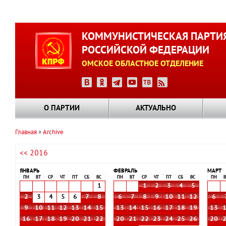
Перейти
к
КОММУНИСТИЧЕСКАЯ ПАРТИ
основному
РОССИЙСКОЙ ФЕДЕРАЦИИ
содержанию
ОМСКОЕ ОБЛАСТНОЕ ОТДЕЛЕНИЕ
О ПАРТИИ
АКТУАЛЬНО
Главная
Archive
Строка
<< 2016
навигации
ЯНВАРЬ
ФЕВРАЛЬ
МАРТ
ПН
ВТ
СР
ЧТ
ПТ
СБ
ВС
ПН
ВТ
СР
ЧТ
ПТ
СБ
ВС
ПН
В
1
1
2
3
4
5
2
3
4
5
6
7
8
6
7
8
9
10
11
12
6
9
10
11
12
13
14
15
13
14
15
16
17
18
19
13
16
17
18
19
20
21
22
20
21
22
23
24
25
26
20