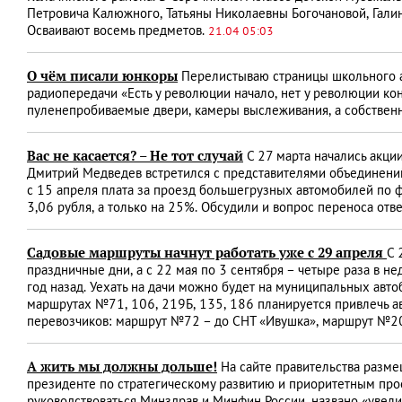
Петровича Калюжного, Татьяны Николаевны Богочановой, Галин
Осваивают восемь предметов.
21.04 05:03
О чём писали юнкоры
Перелистываю страницы школьного ал
радиопередачи «Есть у революции начало, нет у революции ко
пуленепробиваемые двери, камеры выслеживания, а собственн
Вас не касается? – Не тот случай
С 27 марта начались акци
Дмитрий Медведев встретился с представителями объединений г
с 15 апреля плата за проезд большегрузных автомобилей по 
3,06 рубля, а только на 25%. Обсудили и вопрос переноса отве
Садовые маршруты начнут работать уже с 29 апреля
С 
праздничные дни, а с 22 мая по 3 сентября – четыре раза в н
год назад. Уехать на дачи можно будет на муниципальных авто
маршрутах №71, 106, 219­Б, 135, 186 планируется привлечь а
перевозчиков: маршрут №72 – до СНТ «Ивушка», маршрут №201
А жить мы должны дольше!
На сайте правительства разм
президенте по стратегическому развитию и приоритетным про