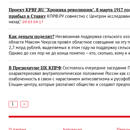
Проект KPRF.RU "Хроника революции". 8 марта 1917 го
прибыл в Ставку
КПРФ.РУ совместно с Центром исследований
назад".
09.03 04:17
Как деньги поделят?
Несвязанная поддержка сельского хозя
области Максим Чекусов провёл областное совещание на эту 
2,7 млрд рублей, выделяемых в этом году на поддержку сельск
Однако до сих пор не до конца понятно – кто, сколько, кому и 
В Президиуме ЦК КПРФ
Состоялось очередное заседание П
охарактеризовал внутриполитическое положение России как с
озабоченность в связи с нарастанием антисоветизма и русофо
Ельцин-центру, которые разлагают общество и создают предпо
1
Следующая
››
страница
Нумерация
страниц