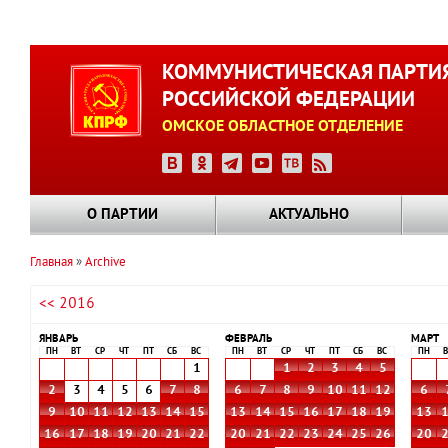
Перейти
к
КОММУНИСТИЧЕСКАЯ ПАРТИ
основному
РОССИЙСКОЙ ФЕДЕРАЦИИ
содержанию
ОМСКОЕ ОБЛАСТНОЕ ОТДЕЛЕНИЕ
О ПАРТИИ
АКТУАЛЬНО
Главная
Archive
Строка
<< 2016
навигации
ЯНВАРЬ
ФЕВРАЛЬ
МАРТ
ПН
ВТ
СР
ЧТ
ПТ
СБ
ВС
ПН
ВТ
СР
ЧТ
ПТ
СБ
ВС
ПН
В
1
1
2
3
4
5
2
3
4
5
6
7
8
6
7
8
9
10
11
12
6
9
10
11
12
13
14
15
13
14
15
16
17
18
19
13
16
17
18
19
20
21
22
20
21
22
23
24
25
26
20