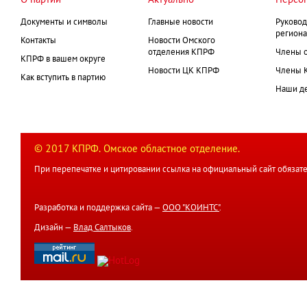
О партии
Актуально
Персо
Документы и символы
Главные новости
Руковод
региона
Контакты
Новости Омского
отделения КПРФ
Члены 
КПРФ в вашем округе
Новости ЦК КПРФ
Члены 
Как вступить в партию
Наши д
© 2017 КПРФ. Омское областное отделение.
При перепечатке и цитировании ссылка на официальный сайт обязате
Разработка и поддержка сайта —
ООО "КОИНТС"
.
Дизайн —
Влад Салтыков
.