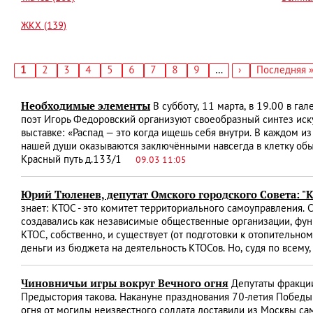
ЖКХ (139)
Текущая
1
Страница
2
Страница
3
Страница
4
Страница
5
Страница
6
Страница
7
Страница
8
Страница
9
…
Следующая
›
Последняя
Последняя 
страница
страница
страница
Нумерация
страниц
Необходимые элементы
В субботу, 11 марта, в 19.00 в га
поэт Игорь Федоровский организуют своеобразный синтез иск
выставке: «Распад — это когда ищешь себя внутри. В каждом из
нашей души оказываются заключёнными навсегда в клетку обыде
Красный путь д.133/1
09.03 11:05
Юрий Тюленев, депутат Омского городского Совета: "
знает: КТОС - это комитет территориального самоуправления. 
создавались как независимые общественные организации, фун
КТОС, собственно, и существует (от подготовки к отопительно
деньги из бюджета на деятельность КТОСов. Но, судя по всему, 
Чиновничьи игры вокруг Вечного огня
Депутаты фракции
Предыстория такова. Накануне празднования 70-летия Побед
огня от могилы неизвестного солдата доставили из Москвы са