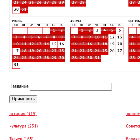
23
24
25
26
27
28
29
27
28
27
30
31
ИЮЛЬ
АВГУСТ
СЕНТЯБ
ПН
ВТ
СР
ЧТ
ПТ
СБ
ВС
ПН
ВТ
СР
ЧТ
ПТ
СБ
ВС
ПН
В
1
2
1
2
3
4
5
6
3
4
5
6
7
8
9
7
8
9
10
11
12
13
4
10
11
12
13
14
15
16
14
15
16
17
18
19
20
11
17
18
19
20
21
22
23
21
22
23
24
25
26
27
18
24
25
26
27
28
29
30
28
29
30
31
25
31
Название
история (319)
эконом
культура (231)
Советс
Ткачев (165)
Велика