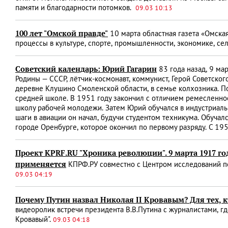
памяти и благодарности потомков.
09.03 10:13
100 лет "Омской правде"
10 марта областная газета «Омска
процессы в культуре, спорте, промышленности, экономике, се
Советский календарь: Юрий Гагарин
83 года назад, 9 ма
Родины — СССР, лётчик-космонавт, коммунист, Герой Советско
деревне Клушино Смоленской области, в семье колхозника. По
средней школе. В 1951 году закончил с отличием ремесленн
школу рабочей молодежи. Затем Юрий обучался в индустриаль
шаги в авиации он начал, будучи студентом техникума. Обучал
городе Оренбурге, которое окончил по первому разряду. С 19
Проект KPRF.RU "Хроника революции". 9 марта 1917 го
применяется
КПРФ.РУ совместно с Центром исследований пол
09.03 04:19
Почему Путин назвал Николая II Кровавым? Для тех, кт
видеоролик встречи президента В.В.Путина с журналистами, г
Кровавый".
09.03 04:18