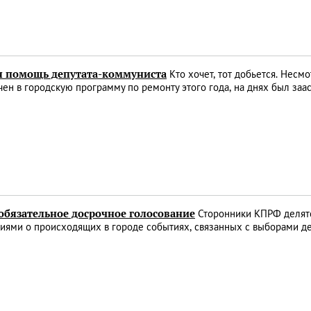
я помощь депутата-коммуниста
Кто хочет, тот добьется. Несмо
ен в городскую программу по ремонту этого года, на днях был за
 обязательное досрочное голосование
Сторонники КПРФ делятс
ями о происходящих в городе событиях, связанных с выборами де