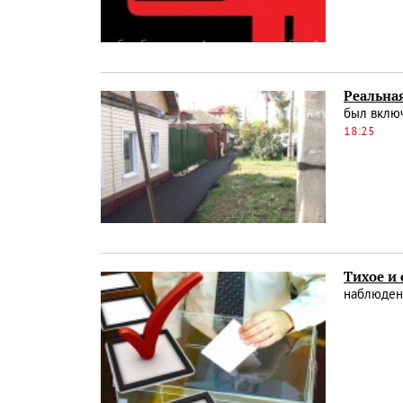
Реальна
был включ
18:25
Тихое и
наблюдени