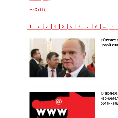
ЖКХ (139)
Текущая
1
Страница
2
Страница
3
Страница
4
Страница
5
Страница
6
Страница
7
Страница
8
Страница
9
…
Сл
›
страница
стр
Нумерация
страниц
«Отсчет
новой кни
О приём
избирател
организа