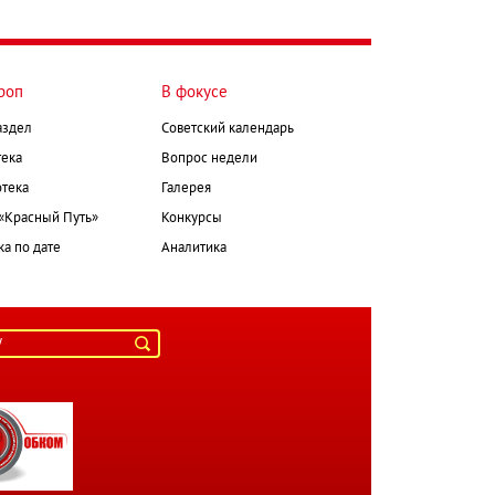
роп
В фокусе
аздел
Советский календарь
ека
Вопрос недели
тека
Галерея
 «Красный Путь»
Конкурсы
а по дате
Аналитика