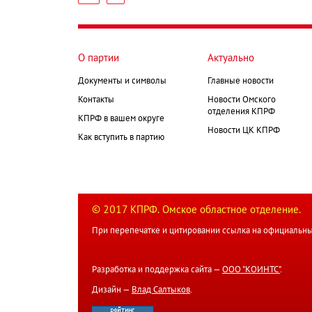
страница
Нумерация
страниц
О партии
Актуально
Документы и символы
Главные новости
Контакты
Новости Омского
отделения КПРФ
КПРФ в вашем округе
Новости ЦК КПРФ
Как вступить в партию
© 2017 КПРФ. Омское областное отделение.
При перепечатке и цитировании ссылка на официальны
Разработка и поддержка сайта —
ООО "КОИНТС"
.
Дизайн —
Влад Салтыков
.