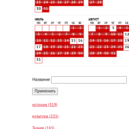
23
24
25
26
27
28
29
27
28
30
31
ИЮЛЬ
АВГУСТ
ПН
ВТ
СР
ЧТ
ПТ
СБ
ВС
ПН
ВТ
СР
ЧТ
ПТ
СБ
1
2
1
2
3
4
5
3
4
5
6
7
8
9
7
8
9
10
11
1
10
11
12
13
14
15
16
14
15
16
17
18
1
17
18
19
20
21
22
23
21
22
23
24
25
2
24
25
26
27
28
29
30
28
29
30
31
31
Название
история (319)
культура (231)
Ткачев (165)