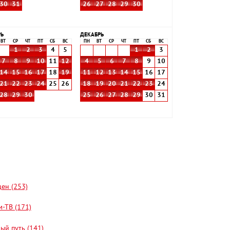
30
31
26
27
28
29
30
РЬ
ДЕКАБРЬ
ВТ
СР
ЧТ
ПТ
СБ
ВС
ПН
ВТ
СР
ЧТ
ПТ
СБ
ВС
1
2
3
4
5
1
2
3
7
8
9
10
11
12
4
5
6
7
8
9
10
14
15
16
17
18
19
11
12
13
14
15
16
17
21
22
23
24
25
26
18
19
20
21
22
23
24
28
29
30
25
26
27
28
29
30
31
цен (253)
-ТВ (171)
ый путь (141)