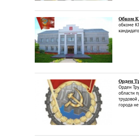
Обком К
обкоме КП
кандидат
Орден Т
Орден Тру
области п
трудовой 
города не