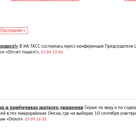
едующая
Последняя
Последняя »
аница
страница
 пошел!»
В ИА ТАСС состоялась пресс-конференция Председателя Ц
ги «Отсчет пошел!».
07.09 19:36
ах и приёмчиках шаткого движения
Серые по виду и по содер
ей в тех микрорайонах Омска, где на выборах 10 сентября участв
ции «Оплот».
07.09 18:35