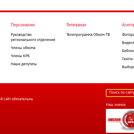
Персоналии
Телеканал
Агитп
Руководство
Телепрограмма Обком-ТВ
Фотор
регионального отделения
Видеот
Члены обкома
Библио
Члены КРК
Газета
Наши депутаты
Выборк
й сайт обязательна.
Наш значок