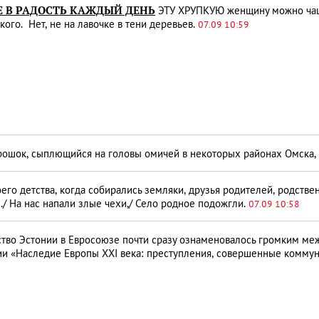
Е В РАДОСТЬ КАЖДЫЙ ДЕНЬ
ЭТУ ХРУПКУЮ женщину можно чаще
кого. Нет, не на лавочке в тени деревьев.
07.09 10:59
ошок, сыплющийся на головы омичей в некоторых районах Омска,
его детства, когда собирались земляки, друзья родителей, родствен
./ На нас напали злые чехи,/ Село родное подожгли.
07.09 10:58
тво Эстонии в Евросоюзе почти сразу ознаменовалось громким ме
ии «Наследие Европы XXI века: преступления, совершенные комму