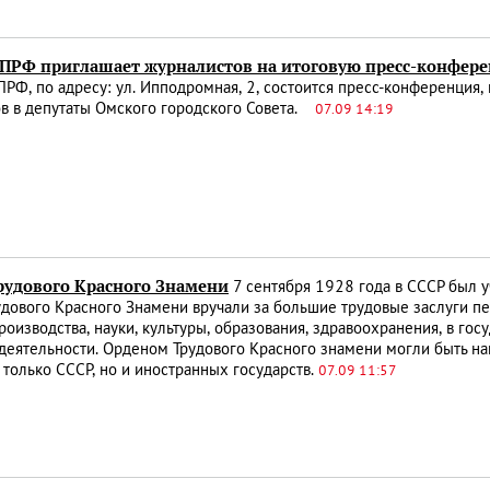
ПРФ приглашает журналистов на итоговую пресс-конфе
РФ, по адресу: ул. Ипподромная, 2, состоится пресс-конференция
ов в депутаты Омского городского Совета.
07.09 14:19
рудового Красного Знамени
7 сентября 1928 года в СССР был 
дового Красного Знамени вручали за большие трудовые заслуги п
роизводства, науки, культуры, образования, здравоохранения, в го
деятельности. Орденом Трудового Красного знамени могли быть на
 только СССР, но и иностранных государств.
07.09 11:57