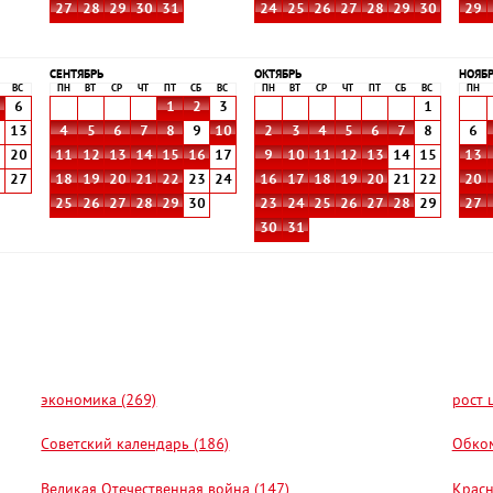
27
28
29
30
31
24
25
26
27
28
29
30
29
СЕНТЯБРЬ
ОКТЯБРЬ
НОЯБ
ВС
ПН
ВТ
СР
ЧТ
ПТ
СБ
ВС
ПН
ВТ
СР
ЧТ
ПТ
СБ
ВС
ПН
6
1
2
3
1
2
13
4
5
6
7
8
9
10
2
3
4
5
6
7
8
6
9
20
11
12
13
14
15
16
17
9
10
11
12
13
14
15
13
6
27
18
19
20
21
22
23
24
16
17
18
19
20
21
22
20
25
26
27
28
29
30
23
24
25
26
27
28
29
27
30
31
экономика (269)
рост 
Советский календарь (186)
Обком
Великая Отечественная война (147)
Красн