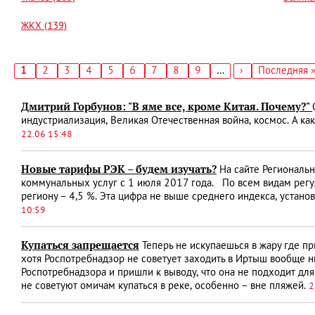
ЖКХ (139)
Текущая
1
Страница
2
Страница
3
Страница
4
Страница
5
Страница
6
Страница
7
Страница
8
Страница
9
…
Следующая
›
Последняя
Последняя 
страница
страница
страница
Нумерация
страниц
Дмитрий Горбунов: "В яме все, кроме Китая. Почему?"
индустриализация, Великая Отечественная война, космос. А к
22.06 15:48
Новые тарифы РЭК – будем изучать?
На сайте Региональн
коммунальных услуг с 1 июля 2017 года. По всем видам рег
региону – 4,5 %. Эта цифра не выше среднего индекса, уста
10:59
Купаться запрещается
Теперь не искупаешься в жару где п
хотя Роспотребнадзор не советует заходить в Иртыш вообще н
Роспотребнадзора и пришли к выводу, что она не подходит дл
не советуют омичам купаться в реке, особенно – вне пляжей.
2