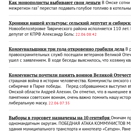
Как монополисты выбивают свои деньги
В Омске сотни 
межрегион газ" перестал подавать голубое топливо в котельн
Хроники нашей культуры: сельский депутат и сибирск
Новообелозёровке Таврического района исполняется 110 лет. 
депутат от КПРФ Александр Боль:
22.06 08:42
Коммунальщики три года откровенно грабили деда
В р
правоохранительных служб посещали ветеранов Великой Отече
ушел с заявлением. В ходе беседы выяснилось, что хозяину к
Коммунисты почтили память воинов Великой Отечес
страшная война в истории человечества. Коммунисты омского
сибирячке в Парке победы. Перед собравшимися выступил вт
Омской области Андрей Алехин. Он отметил, что в нынешнее вр
памятники советским воинам, очень важно помнить нашу истор
либеральную маску.
22.06 07:35
Выборы в горсовет назначены на 10 сентября
Омичам пр
одномандатным округам. ПОБЕДНАЯ АТАКА КОММУНИСТОВ Мэрия
здания муниципального транспорта и кинотеатр «Сатурн». Ране