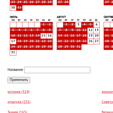
23
24
25
26
27
28
29
27
28
27
30
31
ИЮЛЬ
АВГУСТ
СЕНТЯБ
ПН
ВТ
СР
ЧТ
ПТ
СБ
ВС
ПН
ВТ
СР
ЧТ
ПТ
СБ
ВС
ПН
В
1
2
1
2
3
4
5
6
3
4
5
6
7
8
9
7
8
9
10
11
12
13
4
10
11
12
13
14
15
16
14
15
16
17
18
19
20
11
17
18
19
20
21
22
23
21
22
23
24
25
26
27
18
24
25
26
27
28
29
30
28
29
30
31
25
31
Название
история (319)
эконом
культура (231)
Советс
Ткачев (165)
Велика