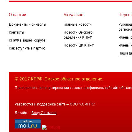
страниц
О партии
Актуально
Персо
Документы и символы
Главные новости
Руковод
региона
Контакты
Новости Омского
отделения КПРФ
Члены 
КПРФ в вашем округе
Новости ЦК КПРФ
Члены 
Как вступить в партию
Наши д
© 2017 КПРФ. Омское областное отделение.
При перепечатке и цитировании ссылка на официальный сайт обязате
Разработка и поддержка сайта —
ООО "КОИНТС"
.
Дизайн —
Влад Салтыков
.