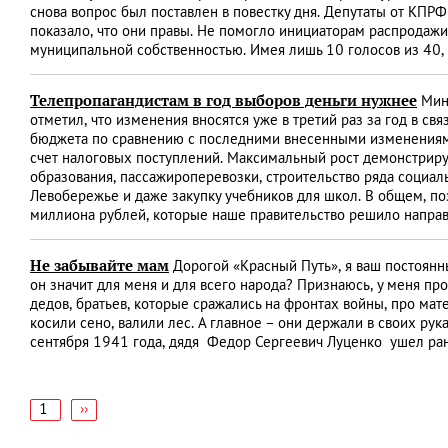
снова вопрос был поставлен в повестку дня. Депутаты от КПР
показало, что они правы. Не помогло инициаторам распродаж
муниципальной собственностью. Имея лишь 10 голосов из 40,
Телепропагандистам в год выборов деньги нужнее
Минф
отметил, что изменения вносятся уже в третий раз за год в с
бюджета по сравнению с последними внесенными изменениями 
счет налоговых поступлений. Максимальный рост демонстрирую
образования, пассажироперевозки, строительство ряда социал
Левобережье и даже закупку учебников для школ. В общем, п
миллиона рублей, которые наше правительство решило направ
Не забывайте мам
Дорогой «Красный Путь», я ваш постоянн
он значит для меня и для всего народа? Признаюсь, у меня про
дедов, братьев, которые сражались на фронтах войны, про мат
косили сено, валили лес. А главное – они держали в своих рука
сентября 1941 года, дядя Федор Сергеевич Луценко ушел ран
1
Следующая
››
страница
Нумерация