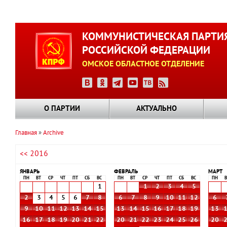
Перейти
к
КОММУНИСТИЧЕСКАЯ ПАРТИ
основному
РОССИЙСКОЙ ФЕДЕРАЦИИ
содержанию
ОМСКОЕ ОБЛАСТНОЕ ОТДЕЛЕНИЕ
О ПАРТИИ
АКТУАЛЬНО
Главная
Archive
Строка
<< 2016
навигации
ЯНВАРЬ
ФЕВРАЛЬ
МАРТ
ПН
ВТ
СР
ЧТ
ПТ
СБ
ВС
ПН
ВТ
СР
ЧТ
ПТ
СБ
ВС
ПН
В
1
1
2
3
4
5
2
3
4
5
6
7
8
6
7
8
9
10
11
12
6
9
10
11
12
13
14
15
13
14
15
16
17
18
19
13
16
17
18
19
20
21
22
20
21
22
23
24
25
26
20