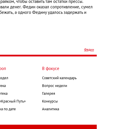
райком, чтобы оставить там остатки прессы.
вали денег. Федин оказал сопротивление, сумел
бежать, а одного Федину удалось задержать и
Федин
роп
В фокусе
аздел
Советский календарь
ека
Вопрос недели
тека
Галерея
 «Красный Путь»
Конкурсы
а по дате
Аналитика