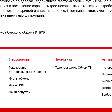
разносил по адресам подписчиков газету «Красный путь» и зашел в 
 ним в помещение ворвались трое неизвестных в масках и потребо
а помощь товарищей и вызвать полицию. Двое нападавших смогли у
ъехавшему наряду полиции.
ужба Омского обкома КПРФ
Персоналии
Телеканал
Агитп
Руководство
Телепрограмма Обком-ТВ
Фотор
регионального отделения
Видеот
Члены обкома
Библио
Члены КРК
Газета
Наши депутаты
Выборк