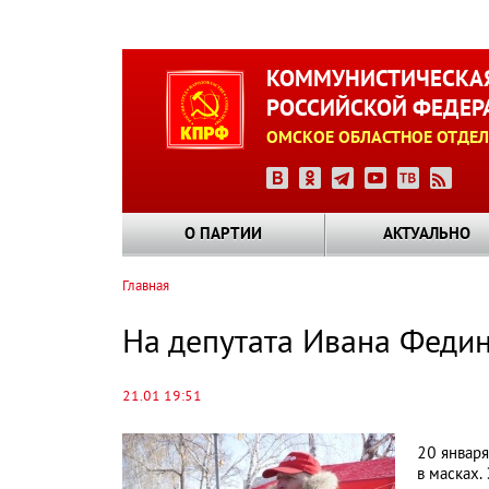
Перейти
к
КОММУНИСТИЧЕСКАЯ
основному
РОССИЙСКОЙ ФЕДЕР
содержанию
ОМСКОЕ ОБЛАСТНОЕ ОТДЕЛ
О ПАРТИИ
АКТУАЛЬНО
Главная
Строка
навигации
На депутата Ивана Феди
21.01 19:51
20 января
в масках.