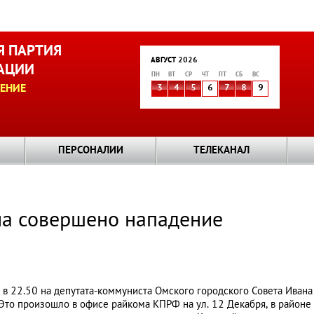
 ПАРТИЯ
АВГУСТ 2026
АЦИИ
ПН
ВТ
СР
ЧТ
ПТ
СБ
ВС
ЕНИЕ
3
4
5
6
7
8
9
ПЕРСОНАЛИИ
ТЕЛЕКАНАЛ
на совершено нападение
 в 22.50 на депутата-коммуниста Омского городского Совета Ива
 Это произошло в офисе райкома КПРФ на ул. 12 Декабря, в районе 