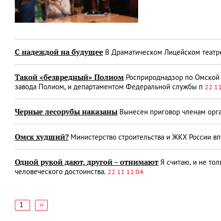
С надеждой на будущее
В Драматическом Лицейском театре
Такой «безвредный» Полиом
Росприроднадзор по Омской 
завода Полиом, и департаментом Федеральной службы п
22.1
Черные лесорубы наказаны
Вынесен приговор членам орга
Омск худший?
Министерство строительства и ЖКХ России вп
Одной рукой дают, другой – отнимают
Я считаю, и не тол
человеческого достоинства.
22.11 11:04
1
Следующая
››
страница
Нумерация