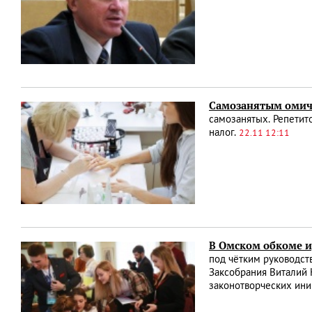
Самозанятым омича
самозанятых. Репетит
налог.
22.11 12:11
В Омском обкоме и
под чётким руководст
Заксобрания Виталий К
законотворческих ини