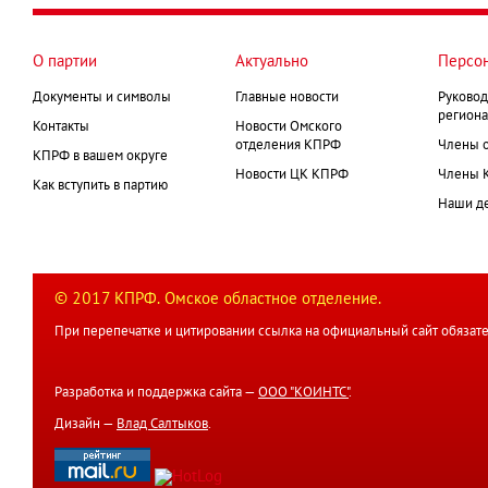
страниц
О партии
Актуально
Персо
Документы и символы
Главные новости
Руковод
региона
Контакты
Новости Омского
отделения КПРФ
Члены 
КПРФ в вашем округе
Новости ЦК КПРФ
Члены 
Как вступить в партию
Наши д
© 2017 КПРФ. Омское областное отделение.
При перепечатке и цитировании ссылка на официальный сайт обязате
Разработка и поддержка сайта —
ООО "КОИНТС"
.
Дизайн —
Влад Салтыков
.