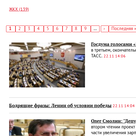
ЖКХ (139)
Текущая
1
Страница
2
Страница
3
Страница
4
Страница
5
Страница
6
Страница
7
Страница
8
Страница
9
…
Следующая
›
Последняя
Последняя 
страница
страница
страница
Нумерация
страниц
Госдума голосами 
в третьем, окончател
ТАСС.
22.11 14:06
Бодрящие фразы: Ленин об условии победы
22.11 14:04
Олег Смолин: "Деп
втором чтении проект
части увеличения зар