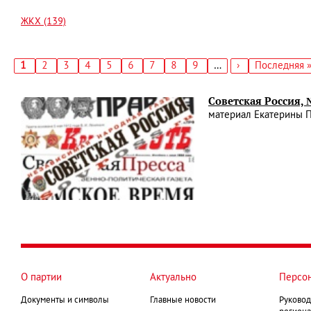
ЖКХ (139)
Текущая
1
Страница
2
Страница
3
Страница
4
Страница
5
Страница
6
Страница
7
Страница
8
Страница
9
…
Следующая
›
Последняя
Последняя 
страница
страница
страница
Нумерация
страниц
Советская Россия, 
материал Екатерины П
О партии
Актуально
Персо
Документы и символы
Главные новости
Руковод