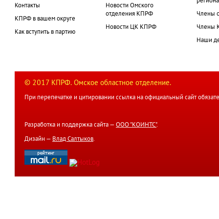
региона
Контакты
Новости Омского
отделения КПРФ
Члены 
КПРФ в вашем округе
Новости ЦК КПРФ
Члены 
Как вступить в партию
Наши д
© 2017 КПРФ. Омское областное отделение.
При перепечатке и цитировании ссылка на официальный сайт обязате
Разработка и поддержка сайта —
ООО "КОИНТС"
.
Дизайн —
Влад Салтыков
.