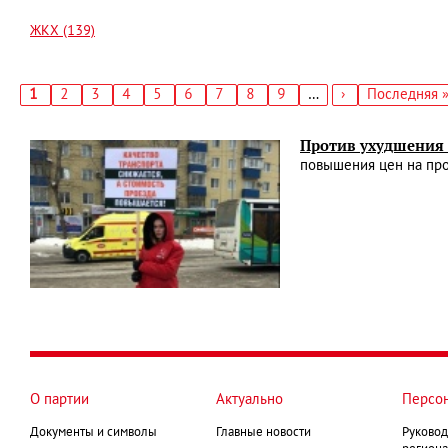
ЖКХ (139)
Текущая
1
Страница
2
Страница
3
Страница
4
Страница
5
Страница
6
Страница
7
Страница
8
Страница
9
…
Следующая
›
Последняя
Последняя 
страница
страница
страница
Нумерация
страниц
Против ухудшения
повышения цен на про
О партии
Актуально
Персо
Документы и символы
Главные новости
Руковод