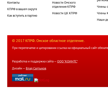
региона
Контакты
Новости Омского
отделения КПРФ
Члены 
КПРФ в вашем округе
Новости ЦК КПРФ
Члены 
Как вступить в партию
Наши д
© 2017 КПРФ. Омское областное отделение.
При перепечатке и цитировании ссылка на официальный сайт обязате
Разработка и поддержка сайта —
ООО "КОИНТС"
.
Дизайн —
Влад Салтыков
.