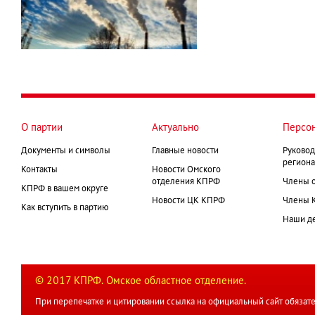
О партии
Актуально
Персо
Документы и символы
Главные новости
Руковод
региона
Контакты
Новости Омского
отделения КПРФ
Члены 
КПРФ в вашем округе
Новости ЦК КПРФ
Члены 
Как вступить в партию
Наши д
© 2017 КПРФ. Омское областное отделение.
При перепечатке и цитировании ссылка на официальный сайт обязате