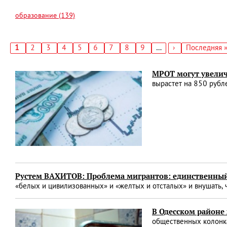
образование (139)
Текущая
1
Страница
2
Страница
3
Страница
4
Страница
5
Страница
6
Страница
7
Страница
8
Страница
9
…
Следующая
›
Последняя
Последняя 
страница
страница
страница
Нумерация
страниц
МРОТ могут увели
вырастет на 850 рубл
Рустем ВАХИТОВ: Проблема мигрантов: единственный
«белых и цивилизованных» и «желтых и отсталых» и внушать, 
В Одесском районе
общественных колонк