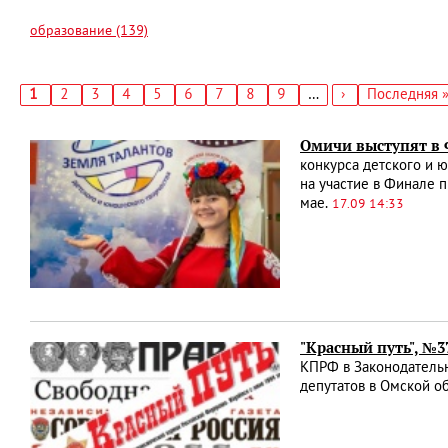
образование (139)
Текущая
1
Страница
2
Страница
3
Страница
4
Страница
5
Страница
6
Страница
7
Страница
8
Страница
9
…
Следующая
›
Последняя
Последняя 
страница
страница
страница
Нумерация
страниц
Омичи выступят в 
конкурса детского и 
на участие в Финале 
мае.
17.09 14:33
"Красный путь", №3
КПРФ в Законодатель
депутатов в Омской о