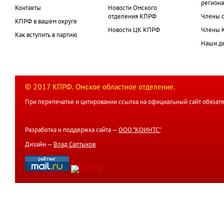
региона
Контакты
Новости Омского
отделения КПРФ
Члены 
КПРФ в вашем округе
Новости ЦК КПРФ
Члены 
Как вступить в партию
Наши д
© 2017 КПРФ. Омское областное отделение.
При перепечатке и цитировании ссылка на официальный сайт обязате
Разработка и поддержка сайта —
ООО "КОИНТС"
.
Дизайн —
Влад Салтыков
.