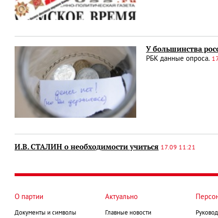
У большинства рос
РБК данные опроса.
1
И.В. СТАЛИН о необходимости учиться
17.09 11:21
О партии
Актуально
Персо
Документы и символы
Главные новости
Руковод