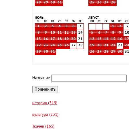
28
29
30
31
25
26
27
28
ИЮЛЬ
АВГУСТ
ПН
ВТ
СР
ЧТ
ПТ
СБ
ВС
ПН
ВТ
СР
ЧТ
ПТ
СБ
1
2
3
4
5
6
7
1
2
3
8
9
10
11
12
13
14
5
6
7
8
9
1
15
16
17
18
19
20
21
12
13
14
15
16
1
22
23
24
25
26
27
28
19
20
21
22
23
2
29
30
31
26
27
28
29
30
3
Название
история (319)
культура (231)
Ткачев (165)