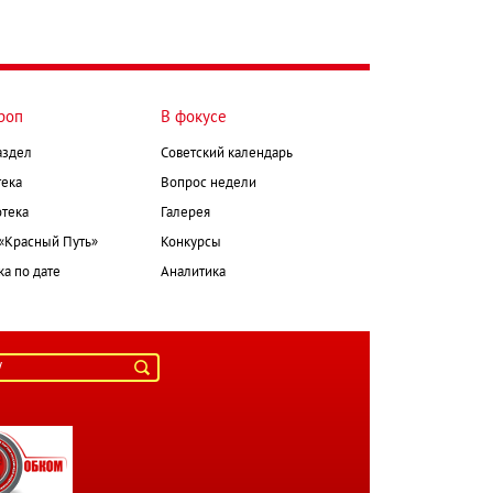
роп
В фокусе
аздел
Советский календарь
ека
Вопрос недели
тека
Галерея
 «Красный Путь»
Конкурсы
а по дате
Аналитика