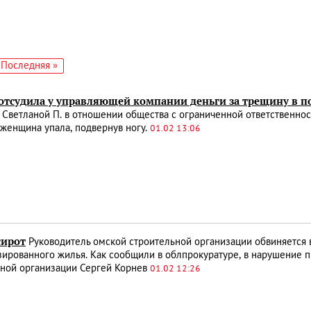
едующая
Последняя
Последняя »
аница
страница
отсудила у управляющей компании деньги за трещину в п
Светланой П. в отношении общества с ограниченной ответственно
женщина упала, подвернув ногу.
01.02 13:06
сирот
Руководитель омской строительной организации обвиняется 
ированного жилья. Как сообщили в облпрокуратуре, в нарушение п
ьной организации Сергей Корнев
01.02 12:26