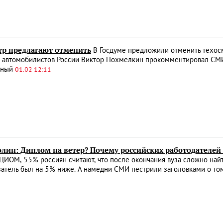
тр предлагают отменить
В Госдуме предложили отменить техос
 автомобилистов России Виктор Похмелкин прокомментировал СМИ
ьный
01.02 12:11
олин: Диплом на ветер? Почему российских работодателей
ИОМ, 55% россиян считают, что после окончания вуза сложно найти
затель был на 5% ниже. А намедни СМИ пестрили заголовками о то