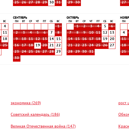
25
26
27
28
29
30
31
29
30
27
СЕНТЯБРЬ
ОКТЯБРЬ
НОЯБ
ВС
ПН
ВТ
СР
ЧТ
ПТ
СБ
ВС
ПН
ВТ
СР
ЧТ
ПТ
СБ
ВС
ПН
4
1
1
2
3
4
5
6
0
11
2
3
4
5
6
7
8
7
8
9
10
11
12
13
4
7
18
9
10
11
12
13
14
15
14
15
16
17
18
19
20
11
4
25
16
17
18
19
20
21
22
21
22
23
24
25
26
27
18
1
23
24
25
26
27
28
29
28
29
30
31
25
30
экономика (269)
рост 
Советский календарь (186)
Обком
Великая Отечественная война (147)
Красн