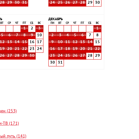
28
29
30
31
24
25
26
27
28
29
30
РЬ
ДЕКАБРЬ
ВТ
СР
ЧТ
ПТ
СБ
ВС
ПН
ВТ
СР
ЧТ
ПТ
СБ
ВС
1
2
3
1
5
6
7
8
9
10
2
3
4
5
6
7
8
12
13
14
15
16
17
9
10
11
12
13
14
15
19
20
21
22
23
24
16
17
18
19
20
21
22
26
27
28
29
30
23
24
25
26
27
28
29
30
31
цен (253)
-ТВ (171)
ый путь (141)