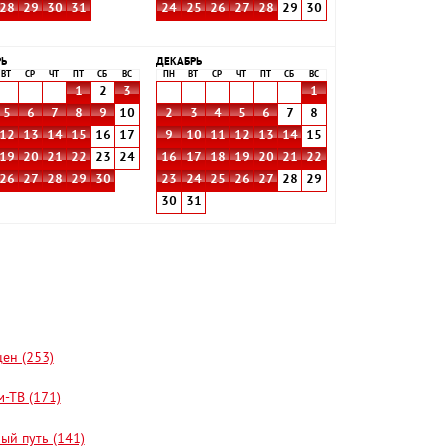
28
29
30
31
24
25
26
27
28
29
30
РЬ
ДЕКАБРЬ
ВТ
СР
ЧТ
ПТ
СБ
ВС
ПН
ВТ
СР
ЧТ
ПТ
СБ
ВС
1
2
3
1
5
6
7
8
9
10
2
3
4
5
6
7
8
12
13
14
15
16
17
9
10
11
12
13
14
15
19
20
21
22
23
24
16
17
18
19
20
21
22
26
27
28
29
30
23
24
25
26
27
28
29
30
31
цен (253)
-ТВ (171)
ый путь (141)