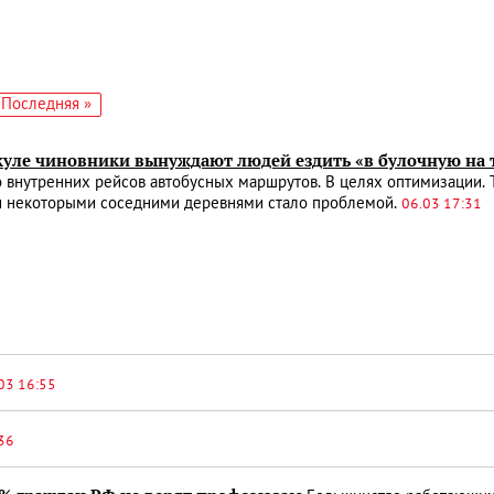
едующая
Последняя
Последняя »
аница
страница
куле чиновники вынуждают людей ездить «в булочную на 
 внутренних рейсов автобусных маршрутов. В целях оптимизации.
и некоторыми соседними деревнями стало проблемой.
06.03 17:31
03 16:55
36