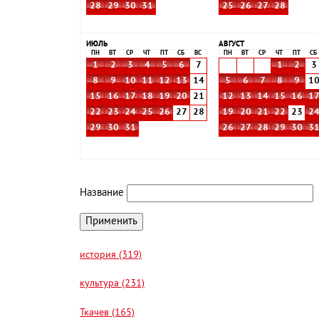
28
29
30
31
25
26
27
28
ИЮЛЬ
АВГУСТ
ПН
ВТ
СР
ЧТ
ПТ
СБ
ВС
ПН
ВТ
СР
ЧТ
ПТ
СБ
1
2
3
4
5
6
7
1
2
3
8
9
10
11
12
13
14
5
6
7
8
9
1
15
16
17
18
19
20
21
12
13
14
15
16
1
22
23
24
25
26
27
28
19
20
21
22
23
2
29
30
31
26
27
28
29
30
3
Название
история (319)
культура (231)
Ткачев (165)