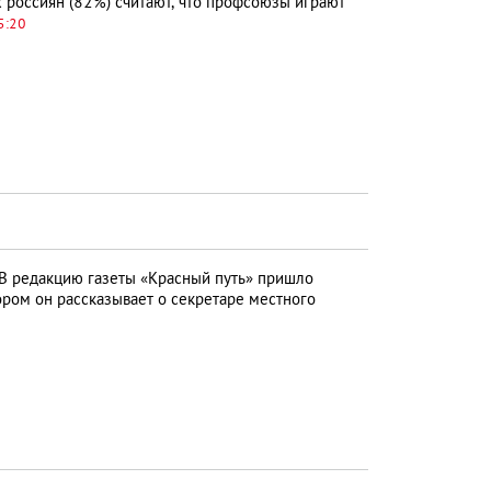
россиян (82%) считают, что профсоюзы играют
5:20
В редакцию газеты «Красный путь» пришло
ром он рассказывает о секретаре местного