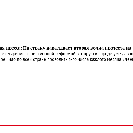
я пресса: На страну накатывает вторая волна протеста и
не смирились с пенсионной реформой, которую в народе уже давн
решило по всей стране проводить 3-го числа каждого месяца «Ден