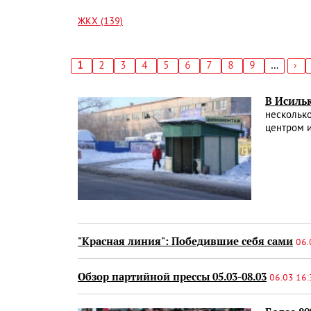
ЖКХ (139)
Текущая
1
Страница
2
Страница
3
Страница
4
Страница
5
Страница
6
Страница
7
Страница
8
Страница
9
…
Сл
›
страница
стр
Нумерация
страниц
В Исиль
несколько
центром 
"Красная линия": Победившие себя сами
06.
Обзор партийной прессы 05.03-08.03
06.03 16: