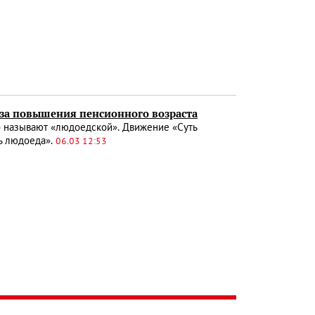
з-за повышения пенсионного возраста
о называют «людоедской». Движение «Суть
ь людоеда».
06.03 12:53