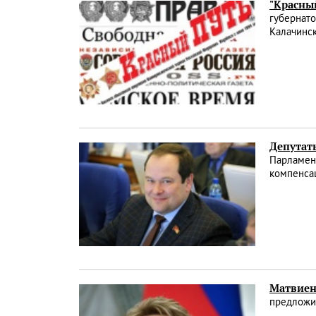
"Красный
губернато
Калачинс
Депутат
Парламен
компенсац
Матвиенк
предложил