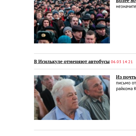
Более 8
незначите
В Исилькуле отменяют автобусы
06.03 14:21
Из почт
письмо от
райкома 