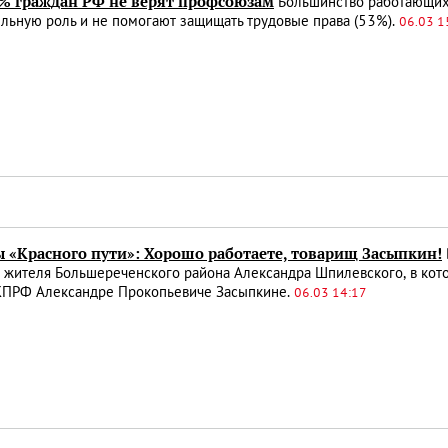
0% граждан РФ не верят профсоюзам
Большинство работающих 
льную роль и не помогают защищать трудовые права (53%).
06.03 1
ы «Красного пути»: Хорошо работаете, товарищ Засыпкин!
 жителя Большереченского района Александра Шпилевского, в кото
КПРФ Александре Прокопьевиче Засыпкине.
06.03 14:17