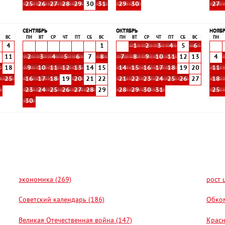
25
26
27
28
29
30
31
29
30
27
СЕНТЯБРЬ
ОКТЯБРЬ
НОЯБ
ВС
ПН
ВТ
СР
ЧТ
ПТ
СБ
ВС
ПН
ВТ
СР
ЧТ
ПТ
СБ
ВС
ПН
4
1
1
2
3
4
5
6
0
11
2
3
4
5
6
7
8
7
8
9
10
11
12
13
4
7
18
9
10
11
12
13
14
15
14
15
16
17
18
19
20
11
4
25
16
17
18
19
20
21
22
21
22
23
24
25
26
27
18
1
23
24
25
26
27
28
29
28
29
30
31
25
30
экономика (269)
рост 
Советский календарь (186)
Обком
Великая Отечественная война (147)
Красн