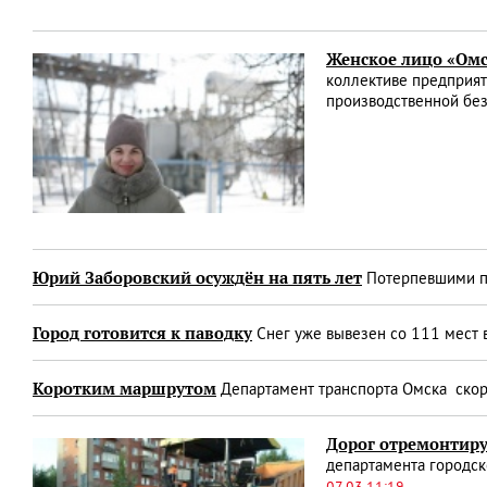
Женское лицо «Омс
коллективе предприят
производственной бе
Юрий Заборовский осуждён на пять лет
Потерпевшими по
Город готовится к паводку
Снег уже вывезен со 111 мест 
Коротким маршрутом
Департамент транспорта Омска скор
Дорог отремонтиру
департамента городск