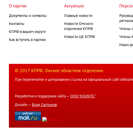
О партии
Актуально
Персо
Документы и символы
Главные новости
Руковод
региона
Контакты
Новости Омского
отделения КПРФ
Члены 
КПРФ в вашем округе
Новости ЦК КПРФ
Члены 
Как вступить в партию
Наши д
© 2017 КПРФ. Омское областное отделение.
При перепечатке и цитировании ссылка на официальный сайт обязате
Разработка и поддержка сайта —
ООО "КОИНТС"
.
Дизайн —
Влад Салтыков
.