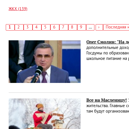
ЖКХ (139)
Текущая
1
Страница
2
Страница
3
Страница
4
Страница
5
Страница
6
Страница
7
Страница
8
Страница
9
…
Следующая
›
Последняя
Последняя 
страница
страница
страница
Нумерация
страниц
Олег Смолин: "На 
дополнительные доход
Госдумы по образован
школьное питание на 
Все на Масленицу!
1
жительства. Главные 
там будут организова