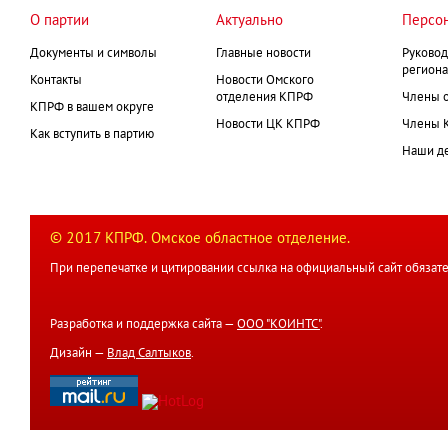
О партии
Актуально
Персо
Документы и символы
Главные новости
Руковод
региона
Контакты
Новости Омского
отделения КПРФ
Члены 
КПРФ в вашем округе
Новости ЦК КПРФ
Члены 
Как вступить в партию
Наши д
© 2017 КПРФ. Омское областное отделение.
При перепечатке и цитировании ссылка на официальный сайт обязате
Разработка и поддержка сайта —
ООО "КОИНТС"
.
Дизайн —
Влад Салтыков
.