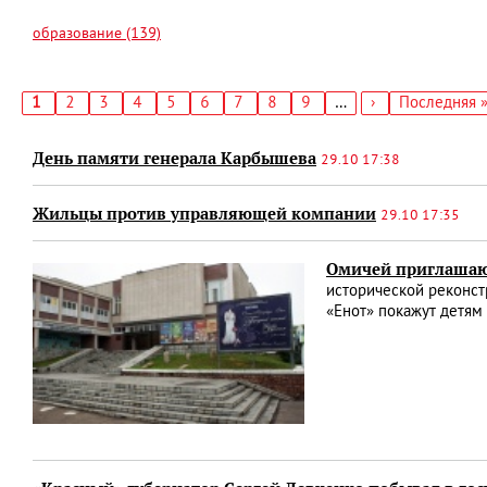
образование (139)
Текущая
1
Страница
2
Страница
3
Страница
4
Страница
5
Страница
6
Страница
7
Страница
8
Страница
9
…
Следующая
›
Последняя
Последняя 
страница
страница
страница
Нумерация
страниц
День памяти генерала Карбышева
29.10 17:38
Жильцы против управляющей компании
29.10 17:35
Омичей приглашают
исторической реконст
«Енот» покажут детям