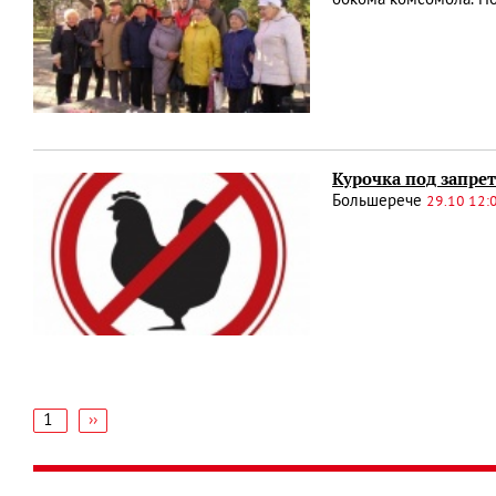
Курочка под запре
Большерече
29.10 12:
1
Следующая
››
страница
Нумерация
страниц